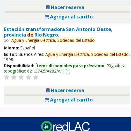
Hacer reserva
Agregar al carrito
Estación transformadora San Antonio Oeste,
provincia
de
Río Negro.
por
Agua
y
Energía
Eléctrica,
Sociedad
de
l
Estado
.
Idioma:
Español
Editor:
Buenos Aires:
Agua
y
Energía
Eléctrica,
Sociedad
de
l
Estado
,
1998
Disponibilidad:
Ítems disponibles para préstamo:
Signatura
topográfica:
621.374.5/A282/v.1
(1).
Hacer reserva
Agregar al carrito