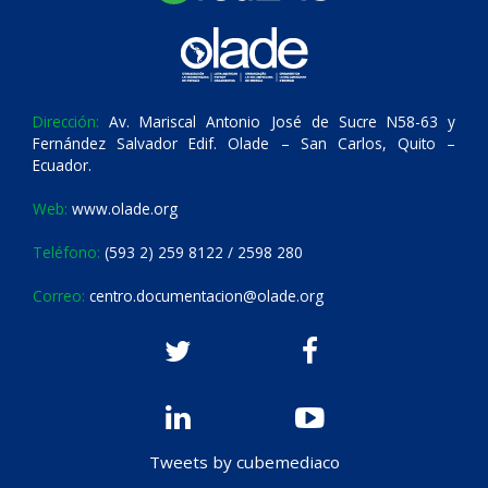
Dirección:
Av. Mariscal Antonio José de Sucre N58-63 y
Fernández Salvador Edif. Olade – San Carlos, Quito –
Ecuador.
Web:
www.olade.org
Teléfono:
(593 2) 259 8122 / 2598 280
Correo:
centro.documentacion@olade.org
Tweets by cubemediaco