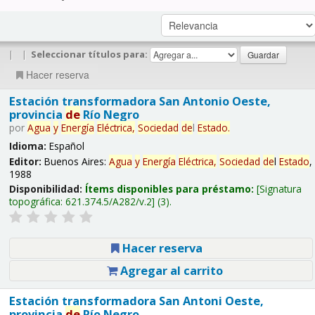
|
|
Seleccionar títulos para:
Hacer reserva
Estación transformadora San Antonio Oeste,
provincia
de
Río Negro
por
Agua
y
Energía
Eléctrica,
Sociedad
de
l
Estado
.
Idioma:
Español
Editor:
Buenos Aires:
Agua
y
Energía
Eléctrica,
Sociedad
de
l
Estado
,
1988
Disponibilidad:
Ítems disponibles para préstamo:
Signatura
topográfica:
621.374.5/A282/v.2
(3).
Hacer reserva
Agregar al carrito
Estación transformadora San Antoni Oeste,
provincia
de
Río Negro