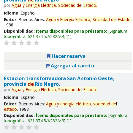
por
Agua
y
Energía
Eléctrica,
Sociedad
de
l
Estado
.
Idioma:
Español
Editor:
Buenos Aires:
Agua
y
Energía
Eléctrica,
Sociedad
de
l
Estado
,
1988
Disponibilidad:
Ítems disponibles para préstamo:
Signatura
topográfica:
621.374.5/A282/v.4
(1).
Hacer reserva
Agregar al carrito
Estacion transformadora San Antonio Oeste,
provincia
de
Río Negro.
por
Agua
y
Energía
Eléctrica,
Sociedad
de
l
Estado
.
Idioma:
Español
Editor:
Buenos Aires:
Agua
y
energía
eléctrica,
sociedad
de
l
estado
, 1988
Disponibilidad:
Ítems disponibles para préstamo:
Signatura
topográfica:
621.374.5/A282/v.3
(1).