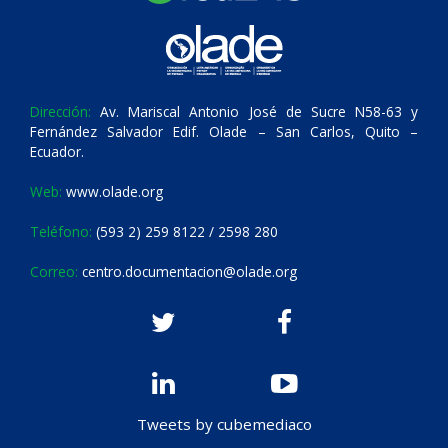
Dirección:
Av. Mariscal Antonio José de Sucre N58-63 y
Fernández Salvador Edif. Olade – San Carlos, Quito –
Ecuador.
Web:
www.olade.org
Teléfono:
(593 2) 259 8122 / 2598 280
Correo:
centro.documentacion@olade.org
Tweets by cubemediaco