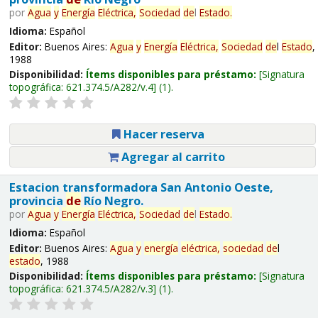
por
Agua
y
Energía
Eléctrica,
Sociedad
de
l
Estado
.
Idioma:
Español
Editor:
Buenos Aires:
Agua
y
Energía
Eléctrica,
Sociedad
de
l
Estado
,
1988
Disponibilidad:
Ítems disponibles para préstamo:
Signatura
topográfica:
621.374.5/A282/v.4
(1).
Hacer reserva
Agregar al carrito
Estacion transformadora San Antonio Oeste,
provincia
de
Río Negro.
por
Agua
y
Energía
Eléctrica,
Sociedad
de
l
Estado
.
Idioma:
Español
Editor:
Buenos Aires:
Agua
y
energía
eléctrica,
sociedad
de
l
estado
, 1988
Disponibilidad:
Ítems disponibles para préstamo:
Signatura
topográfica:
621.374.5/A282/v.3
(1).