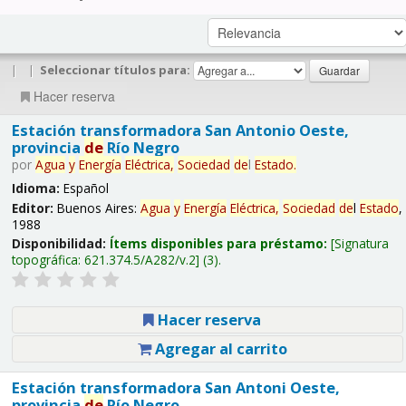
|
|
Seleccionar títulos para:
Hacer reserva
Estación transformadora San Antonio Oeste,
provincia
de
Río Negro
por
Agua
y
Energía
Eléctrica,
Sociedad
de
l
Estado
.
Idioma:
Español
Editor:
Buenos Aires:
Agua
y
Energía
Eléctrica,
Sociedad
de
l
Estado
,
1988
Disponibilidad:
Ítems disponibles para préstamo:
Signatura
topográfica:
621.374.5/A282/v.2
(3).
Hacer reserva
Agregar al carrito
Estación transformadora San Antoni Oeste,
provincia
de
Río Negro