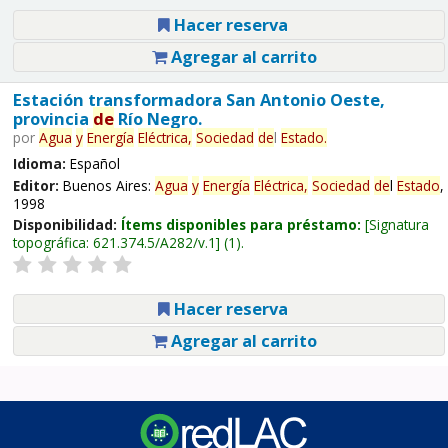
Hacer reserva
Agregar al carrito
Estación transformadora San Antonio Oeste,
provincia
de
Río Negro.
por
Agua
y
Energía
Eléctrica,
Sociedad
de
l
Estado
.
Idioma:
Español
Editor:
Buenos Aires:
Agua
y
Energía
Eléctrica,
Sociedad
de
l
Estado
,
1998
Disponibilidad:
Ítems disponibles para préstamo:
Signatura
topográfica:
621.374.5/A282/v.1
(1).
Hacer reserva
Agregar al carrito