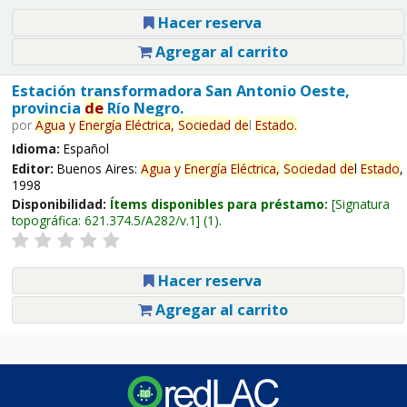
Hacer reserva
Agregar al carrito
Estación transformadora San Antonio Oeste,
provincia
de
Río Negro.
por
Agua
y
Energía
Eléctrica,
Sociedad
de
l
Estado
.
Idioma:
Español
Editor:
Buenos Aires:
Agua
y
Energía
Eléctrica,
Sociedad
de
l
Estado
,
1998
Disponibilidad:
Ítems disponibles para préstamo:
Signatura
topográfica:
621.374.5/A282/v.1
(1).
Hacer reserva
Agregar al carrito