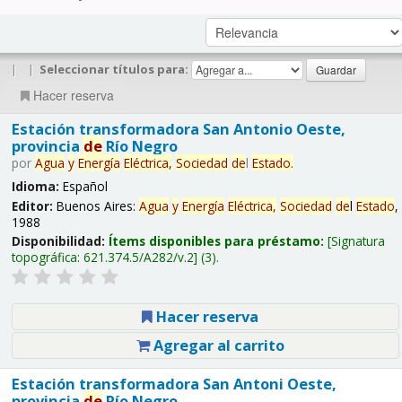
|
|
Seleccionar títulos para:
Hacer reserva
Estación transformadora San Antonio Oeste,
provincia
de
Río Negro
por
Agua
y
Energía
Eléctrica,
Sociedad
de
l
Estado
.
Idioma:
Español
Editor:
Buenos Aires:
Agua
y
Energía
Eléctrica,
Sociedad
de
l
Estado
,
1988
Disponibilidad:
Ítems disponibles para préstamo:
Signatura
topográfica:
621.374.5/A282/v.2
(3).
Hacer reserva
Agregar al carrito
Estación transformadora San Antoni Oeste,
provincia
de
Río Negro