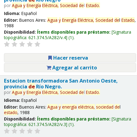
por
Agua
y
Energía
Eléctrica,
Sociedad
de
l
Estado
.
Idioma:
Español
Editor:
Buenos Aires:
Agua
y
Energía
Eléctrica,
Sociedad
de
l
Estado
,
1988
Disponibilidad:
Ítems disponibles para préstamo:
Signatura
topográfica:
621.374.5/A282/v.4
(1).
Hacer reserva
Agregar al carrito
Estacion transformadora San Antonio Oeste,
provincia
de
Río Negro.
por
Agua
y
Energía
Eléctrica,
Sociedad
de
l
Estado
.
Idioma:
Español
Editor:
Buenos Aires:
Agua
y
energía
eléctrica,
sociedad
de
l
estado
, 1988
Disponibilidad:
Ítems disponibles para préstamo:
Signatura
topográfica:
621.374.5/A282/v.3
(1).