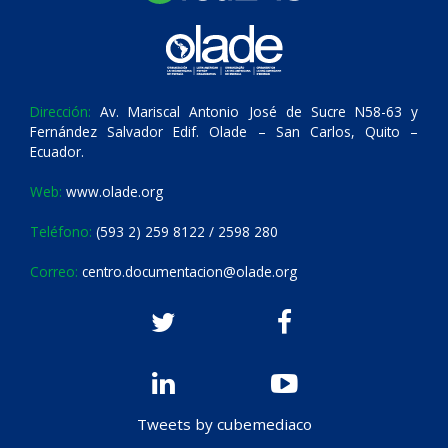
Dirección:
Av. Mariscal Antonio José de Sucre N58-63 y
Fernández Salvador Edif. Olade – San Carlos, Quito –
Ecuador.
Web:
www.olade.org
Teléfono:
(593 2) 259 8122 / 2598 280
Correo:
centro.documentacion@olade.org
Tweets by cubemediaco