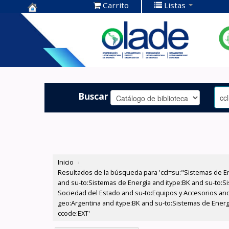
Carrito
Listas
Centro de
Documentación
OLADE -
Buscar
Inicio
›
Resultados de la búsqueda para 'ccl=su:"Sistemas de E
and su-to:Sistemas de Energía and itype:BK and su-to:Si
Sociedad del Estado and su-to:Equipos y Accesorios and
geo:Argentina and itype:BK and su-to:Sistemas de Energí
ccode:EXT'