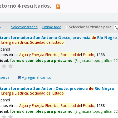
tornó 4 resultados.
|
Seleccionar todo
Limpiar todo
|
Seleccionar títulos para:
o
 transformadora San Antonio Oeste, provincia
de
Río Negro
y
Energía
Eléctrica,
Sociedad
de
l
Estado
.
spañol
enos Aires:
Agua
y
Energía
Eléctrica,
Sociedad
de
l
Estado
, 1988
lidad:
Ítems disponibles para préstamo:
Signatura topográfica:
62
eserva
Agregar al carrito
 transformadora San Antoni Oeste, provincia
de
Río Negro
y
Energía
Eléctrica,
Sociedad
de
l
Estado
.
spañol
enos Aires:
Agua
y
Energía
Eléctrica,
Sociedad
de
l
Estado
, 1988
lidad:
Ítems disponibles para préstamo:
Signatura topográfica:
62