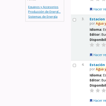
Equipos y Accesorios
Hacer r
Producción de Energí...
Sistemas de Energía
3.
Estacion
por
Agua
Idioma:
E
Editor:
Bu
Disponibi
Hacer r
4.
Estación
por
Agua
Idioma:
E
Editor:
Bu
Disponibi
Hacer r