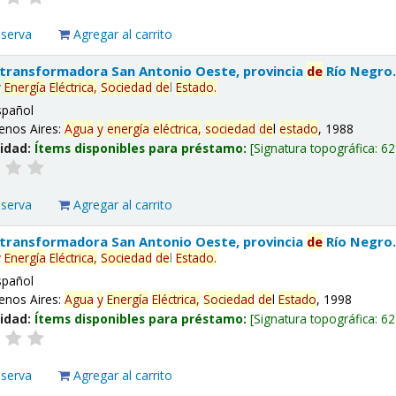
eserva
Agregar al carrito
 transformadora San Antonio Oeste, provincia
de
Río Negro
y
Energía
Eléctrica,
Sociedad
de
l
Estado
.
spañol
enos Aires:
Agua
y
energía
eléctrica,
sociedad
de
l
estado
, 1988
lidad:
Ítems disponibles para préstamo:
Signatura topográfica:
62
eserva
Agregar al carrito
 transformadora San Antonio Oeste, provincia
de
Río Negro
y
Energía
Eléctrica,
Sociedad
de
l
Estado
.
spañol
enos Aires:
Agua
y
Energía
Eléctrica,
Sociedad
de
l
Estado
, 1998
lidad:
Ítems disponibles para préstamo:
Signatura topográfica:
62
eserva
Agregar al carrito