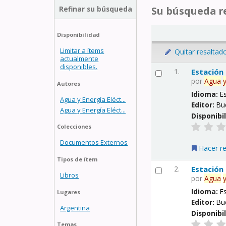
Refinar su búsqueda
Su búsqueda re
Disponibilidad
Limitar a ítems
Quitar resaltad
actualmente
disponibles.
1.
Estación
por
Agua
Autores
Idioma:
E
Agua y Energía Eléct...
Editor:
Bu
Agua y Energía Eléct...
Disponibi
Colecciones
Documentos Externos
Hacer r
Tipos de ítem
2.
Estación
Libros
por
Agua
Idioma:
E
Lugares
Editor:
Bu
Argentina
Disponibi
Temas