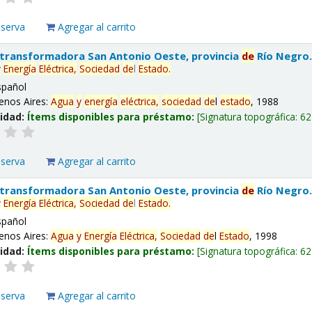
eserva
Agregar al carrito
 transformadora San Antonio Oeste, provincia
de
Río Negro
y
Energía
Eléctrica,
Sociedad
de
l
Estado
.
spañol
enos Aires:
Agua
y
energía
eléctrica,
sociedad
de
l
estado
, 1988
lidad:
Ítems disponibles para préstamo:
Signatura topográfica:
62
eserva
Agregar al carrito
 transformadora San Antonio Oeste, provincia
de
Río Negro
y
Energía
Eléctrica,
Sociedad
de
l
Estado
.
spañol
enos Aires:
Agua
y
Energía
Eléctrica,
Sociedad
de
l
Estado
, 1998
lidad:
Ítems disponibles para préstamo:
Signatura topográfica:
62
eserva
Agregar al carrito