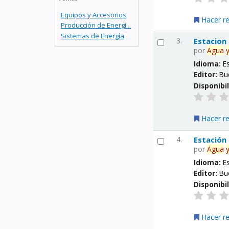
Equipos y Accesorios
Hacer r
Producción de Energí...
Sistemas de Energía
3.
Estacion
por
Agua
Idioma:
E
Editor:
Bu
Disponibi
Hacer r
4.
Estación
por
Agua
Idioma:
E
Editor:
Bu
Disponibi
Hacer r