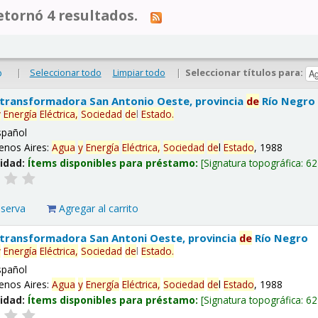
tornó 4 resultados.
|
Seleccionar todo
Limpiar todo
|
Seleccionar títulos para:
o
 transformadora San Antonio Oeste, provincia
de
Río Negro
y
Energía
Eléctrica,
Sociedad
de
l
Estado
.
spañol
enos Aires:
Agua
y
Energía
Eléctrica,
Sociedad
de
l
Estado
, 1988
lidad:
Ítems disponibles para préstamo:
Signatura topográfica:
62
eserva
Agregar al carrito
 transformadora San Antoni Oeste, provincia
de
Río Negro
y
Energía
Eléctrica,
Sociedad
de
l
Estado
.
spañol
enos Aires:
Agua
y
Energía
Eléctrica,
Sociedad
de
l
Estado
, 1988
lidad:
Ítems disponibles para préstamo:
Signatura topográfica:
62