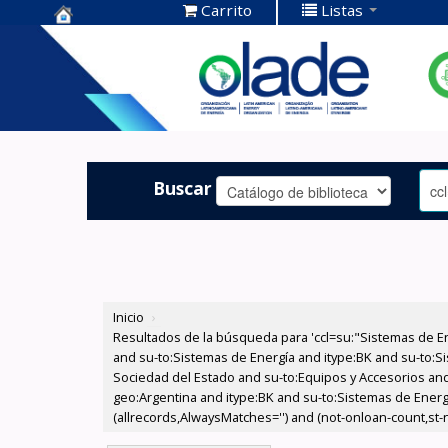
Carrito
Listas
Centro de
Documentación
OLADE -
Buscar
Inicio
›
Resultados de la búsqueda para 'ccl=su:"Sistemas de E
and su-to:Sistemas de Energía and itype:BK and su-to:Si
Sociedad del Estado and su-to:Equipos y Accesorios and
geo:Argentina and itype:BK and su-to:Sistemas de Energía
(allrecords,AlwaysMatches='') and (not-onloan-count,st-nu