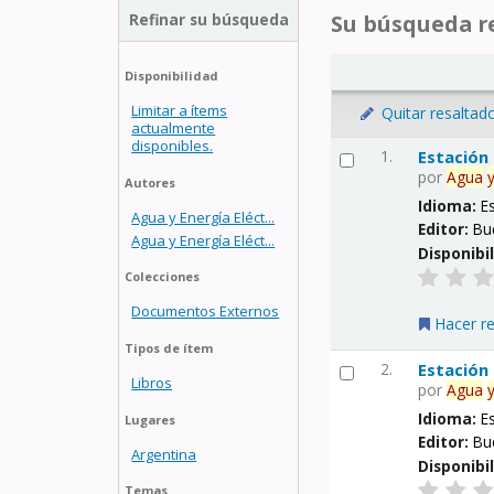
Refinar su búsqueda
Su búsqueda re
Disponibilidad
Limitar a ítems
Quitar resaltad
actualmente
disponibles.
1.
Estación
por
Agua
Autores
Idioma:
E
Agua y Energía Eléct...
Editor:
Bu
Agua y Energía Eléct...
Disponibi
Colecciones
Documentos Externos
Hacer r
Tipos de ítem
2.
Estación
Libros
por
Agua
Idioma:
E
Lugares
Editor:
Bu
Argentina
Disponibi
Temas