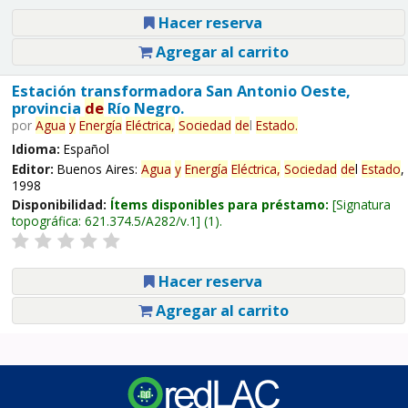
Hacer reserva
Agregar al carrito
Estación transformadora San Antonio Oeste,
provincia
de
Río Negro.
por
Agua
y
Energía
Eléctrica,
Sociedad
de
l
Estado
.
Idioma:
Español
Editor:
Buenos Aires:
Agua
y
Energía
Eléctrica,
Sociedad
de
l
Estado
,
1998
Disponibilidad:
Ítems disponibles para préstamo:
Signatura
topográfica:
621.374.5/A282/v.1
(1).
Hacer reserva
Agregar al carrito