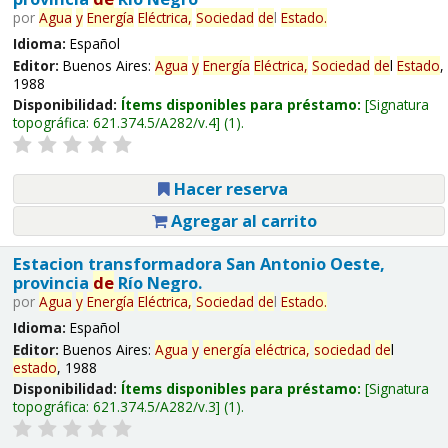
por
Agua
y
Energía
Eléctrica,
Sociedad
de
l
Estado
.
Idioma:
Español
Editor:
Buenos Aires:
Agua
y
Energía
Eléctrica,
Sociedad
de
l
Estado
,
1988
Disponibilidad:
Ítems disponibles para préstamo:
Signatura
topográfica:
621.374.5/A282/v.4
(1).
Hacer reserva
Agregar al carrito
Estacion transformadora San Antonio Oeste,
provincia
de
Río Negro.
por
Agua
y
Energía
Eléctrica,
Sociedad
de
l
Estado
.
Idioma:
Español
Editor:
Buenos Aires:
Agua
y
energía
eléctrica,
sociedad
de
l
estado
, 1988
Disponibilidad:
Ítems disponibles para préstamo:
Signatura
topográfica:
621.374.5/A282/v.3
(1).