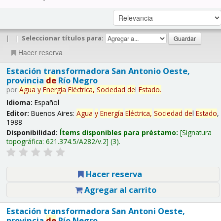
|
|
Seleccionar títulos para:
Hacer reserva
Estación transformadora San Antonio Oeste,
provincia
de
Río Negro
por
Agua
y
Energía
Eléctrica,
Sociedad
de
l
Estado
.
Idioma:
Español
Editor:
Buenos Aires:
Agua
y
Energía
Eléctrica,
Sociedad
de
l
Estado
,
1988
Disponibilidad:
Ítems disponibles para préstamo:
Signatura
topográfica:
621.374.5/A282/v.2
(3).
Hacer reserva
Agregar al carrito
Estación transformadora San Antoni Oeste,
provincia
de
Río Negro