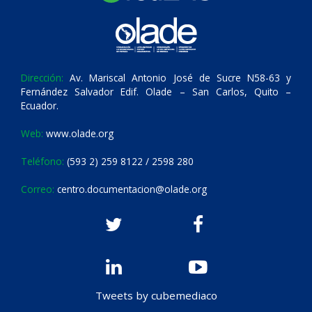
Dirección:
Av. Mariscal Antonio José de Sucre N58-63 y
Fernández Salvador Edif. Olade – San Carlos, Quito –
Ecuador.
Web:
www.olade.org
Teléfono:
(593 2) 259 8122 / 2598 280
Correo:
centro.documentacion@olade.org
Tweets by cubemediaco