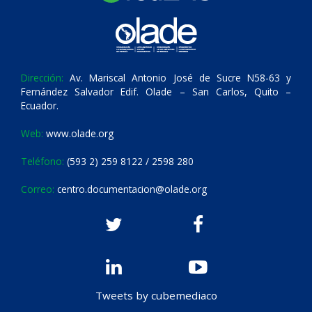
Dirección:
Av. Mariscal Antonio José de Sucre N58-63 y
Fernández Salvador Edif. Olade – San Carlos, Quito –
Ecuador.
Web:
www.olade.org
Teléfono:
(593 2) 259 8122 / 2598 280
Correo:
centro.documentacion@olade.org
Tweets by cubemediaco