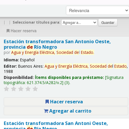
|
|
Seleccionar títulos para:
Hacer reserva
Estación transformadora San Antonio Oeste,
provincia
de
Río Negro
por
Agua
y
Energía
Eléctrica,
Sociedad
de
l
Estado
.
Idioma:
Español
Editor:
Buenos Aires:
Agua
y
Energía
Eléctrica,
Sociedad
de
l
Estado
,
1988
Disponibilidad:
Ítems disponibles para préstamo:
Signatura
topográfica:
621.374.5/A282/v.2
(3).
Hacer reserva
Agregar al carrito
Estación transformadora San Antoni Oeste,
provincia
de
Río Negro