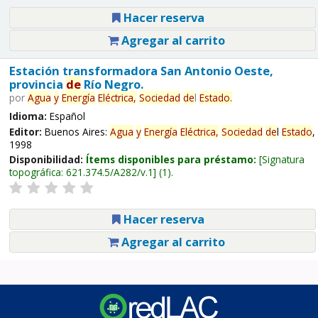
Hacer reserva
Agregar al carrito
Estación transformadora San Antonio Oeste,
provincia
de
Río Negro.
por
Agua
y
Energía
Eléctrica,
Sociedad
de
l
Estado
.
Idioma:
Español
Editor:
Buenos Aires:
Agua
y
Energía
Eléctrica,
Sociedad
de
l
Estado
,
1998
Disponibilidad:
Ítems disponibles para préstamo:
Signatura
topográfica:
621.374.5/A282/v.1
(1).
Hacer reserva
Agregar al carrito