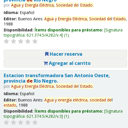
por
Agua
y
Energía
Eléctrica,
Sociedad
de
l
Estado
.
Idioma:
Español
Editor:
Buenos Aires:
Agua
y
Energía
Eléctrica,
Sociedad
de
l
Estado
,
1988
Disponibilidad:
Ítems disponibles para préstamo:
Signatura
topográfica:
621.374.5/A282/v.4
(1).
Hacer reserva
Agregar al carrito
Estacion transformadora San Antonio Oeste,
provincia
de
Río Negro.
por
Agua
y
Energía
Eléctrica,
Sociedad
de
l
Estado
.
Idioma:
Español
Editor:
Buenos Aires:
Agua
y
energía
eléctrica,
sociedad
de
l
estado
, 1988
Disponibilidad:
Ítems disponibles para préstamo:
Signatura
topográfica:
621.374.5/A282/v.3
(1).