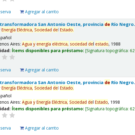
eserva
Agregar al carrito
 transformadora San Antonio Oeste, provincia
de
Río Negro
y
Energía
Eléctrica,
Sociedad
de
l
Estado
.
spañol
enos Aires:
Agua
y
energía
eléctrica,
sociedad
de
l
estado
, 1988
lidad:
Ítems disponibles para préstamo:
Signatura topográfica:
62
eserva
Agregar al carrito
 transformadora San Antonio Oeste, provincia
de
Río Negro
y
Energía
Eléctrica,
Sociedad
de
l
Estado
.
spañol
enos Aires:
Agua
y
Energía
Eléctrica,
Sociedad
de
l
Estado
, 1998
lidad:
Ítems disponibles para préstamo:
Signatura topográfica:
62
eserva
Agregar al carrito