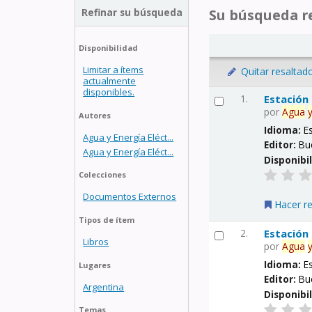
Refinar su búsqueda
Su búsqueda re
Disponibilidad
Limitar a ítems
Quitar resaltad
actualmente
disponibles.
1.
Estación
por
Agua
Autores
Idioma:
E
Agua y Energía Eléct...
Editor:
Bu
Agua y Energía Eléct...
Disponibi
Colecciones
Documentos Externos
Hacer r
Tipos de ítem
2.
Estación
Libros
por
Agua
Idioma:
E
Lugares
Editor:
Bu
Argentina
Disponibi
Temas