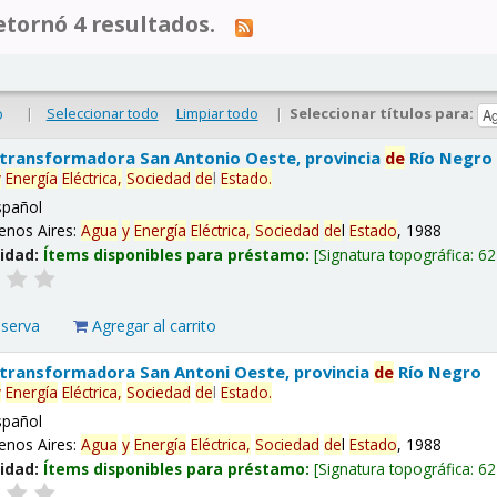
tornó 4 resultados.
|
Seleccionar todo
Limpiar todo
|
Seleccionar títulos para:
o
 transformadora San Antonio Oeste, provincia
de
Río Negro
y
Energía
Eléctrica,
Sociedad
de
l
Estado
.
spañol
enos Aires:
Agua
y
Energía
Eléctrica,
Sociedad
de
l
Estado
, 1988
lidad:
Ítems disponibles para préstamo:
Signatura topográfica:
62
eserva
Agregar al carrito
 transformadora San Antoni Oeste, provincia
de
Río Negro
y
Energía
Eléctrica,
Sociedad
de
l
Estado
.
spañol
enos Aires:
Agua
y
Energía
Eléctrica,
Sociedad
de
l
Estado
, 1988
lidad:
Ítems disponibles para préstamo:
Signatura topográfica:
62