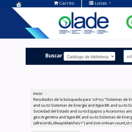
Carrito
Listas
Centro de
Documentación
OLADE -
Buscar
Inicio
›
Resultados de la búsqueda para 'ccl=su:"Sistemas de E
and su-to:Sistemas de Energía and itype:BK and su-to:Si
Sociedad del Estado and su-to:Equipos y Accesorios and
geo:Argentina and itype:BK and su-to:Sistemas de Energía
(allrecords,AlwaysMatches='') and (not-onloan-count,st-nu