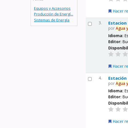
Equipos y Accesorios
Hacer r
Producción de Energí...
Sistemas de Energía
3.
Estacion
por
Agua
Idioma:
E
Editor:
Bu
Disponibi
Hacer r
4.
Estación
por
Agua
Idioma:
E
Editor:
Bu
Disponibi
Hacer r