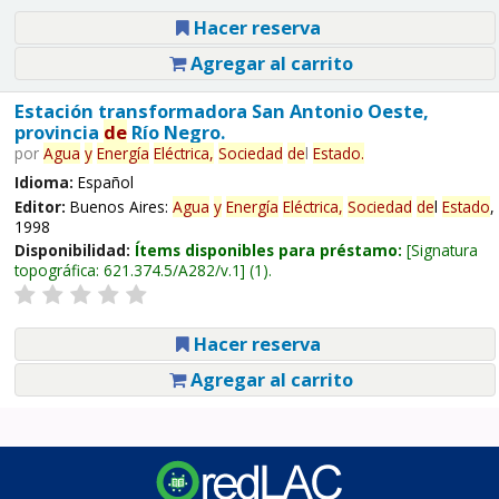
Hacer reserva
Agregar al carrito
Estación transformadora San Antonio Oeste,
provincia
de
Río Negro.
por
Agua
y
Energía
Eléctrica,
Sociedad
de
l
Estado
.
Idioma:
Español
Editor:
Buenos Aires:
Agua
y
Energía
Eléctrica,
Sociedad
de
l
Estado
,
1998
Disponibilidad:
Ítems disponibles para préstamo:
Signatura
topográfica:
621.374.5/A282/v.1
(1).
Hacer reserva
Agregar al carrito