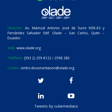
Dirección:
Av. Mariscal Antonio José de Sucre N58-63 y
Fernández Salvador Edif. Olade – San Carlos, Quito –
Ecuador.
Web:
www.olade.org
Teléfono:
(593 2) 259 8122 / 2598 280
Correo:
centro.documentacion@olade.org
Tweets by cubemediaco