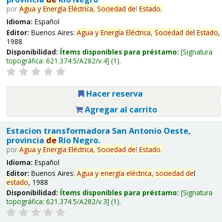
por
Agua
y
Energía
Eléctrica,
Sociedad
de
l
Estado
.
Idioma:
Español
Editor:
Buenos Aires:
Agua
y
Energía
Eléctrica,
Sociedad
de
l
Estado
,
1988
Disponibilidad:
Ítems disponibles para préstamo:
Signatura
topográfica:
621.374.5/A282/v.4
(1).
Hacer reserva
Agregar al carrito
Estacion transformadora San Antonio Oeste,
provincia
de
Río Negro.
por
Agua
y
Energía
Eléctrica,
Sociedad
de
l
Estado
.
Idioma:
Español
Editor:
Buenos Aires:
Agua
y
energía
eléctrica,
sociedad
de
l
estado
, 1988
Disponibilidad:
Ítems disponibles para préstamo:
Signatura
topográfica:
621.374.5/A282/v.3
(1).