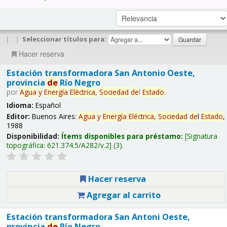
|
|
Seleccionar títulos para:
Hacer reserva
Estación transformadora San Antonio Oeste,
provincia
de
Río Negro
por
Agua
y
Energía
Eléctrica,
Sociedad
de
l
Estado
.
Idioma:
Español
Editor:
Buenos Aires:
Agua
y
Energía
Eléctrica,
Sociedad
de
l
Estado
,
1988
Disponibilidad:
Ítems disponibles para préstamo:
Signatura
topográfica:
621.374.5/A282/v.2
(3).
Hacer reserva
Agregar al carrito
Estación transformadora San Antoni Oeste,
provincia
de
Río Negro