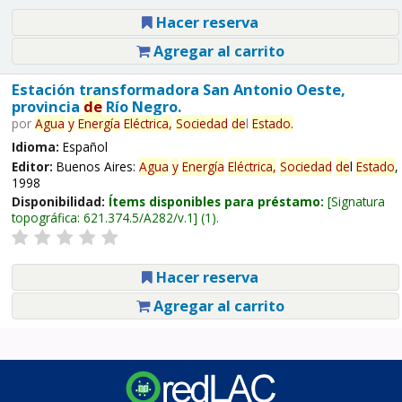
Hacer reserva
Agregar al carrito
Estación transformadora San Antonio Oeste,
provincia
de
Río Negro.
por
Agua
y
Energía
Eléctrica,
Sociedad
de
l
Estado
.
Idioma:
Español
Editor:
Buenos Aires:
Agua
y
Energía
Eléctrica,
Sociedad
de
l
Estado
,
1998
Disponibilidad:
Ítems disponibles para préstamo:
Signatura
topográfica:
621.374.5/A282/v.1
(1).
Hacer reserva
Agregar al carrito