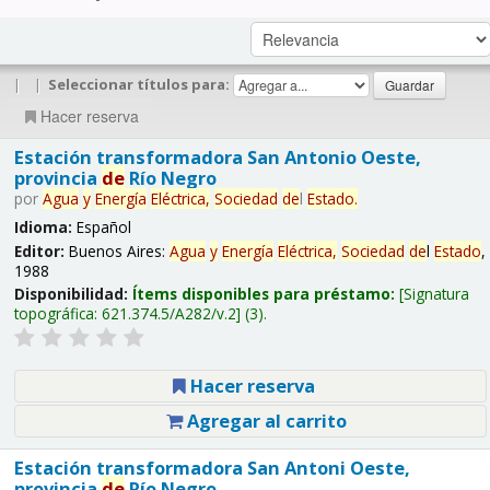
|
|
Seleccionar títulos para:
Hacer reserva
Estación transformadora San Antonio Oeste,
provincia
de
Río Negro
por
Agua
y
Energía
Eléctrica,
Sociedad
de
l
Estado
.
Idioma:
Español
Editor:
Buenos Aires:
Agua
y
Energía
Eléctrica,
Sociedad
de
l
Estado
,
1988
Disponibilidad:
Ítems disponibles para préstamo:
Signatura
topográfica:
621.374.5/A282/v.2
(3).
Hacer reserva
Agregar al carrito
Estación transformadora San Antoni Oeste,
provincia
de
Río Negro