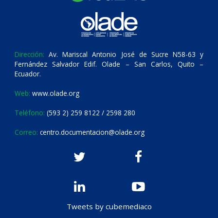
Dirección:
Av. Mariscal Antonio José de Sucre N58-63 y
Fernández Salvador Edif. Olade – San Carlos, Quito –
Ecuador.
Web:
www.olade.org
Teléfono:
(593 2) 259 8122 / 2598 280
Correo:
centro.documentacion@olade.org
Tweets by cubemediaco