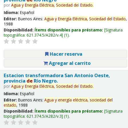
por
Agua
y
Energía
Eléctrica,
Sociedad
de
l
Estado
.
Idioma:
Español
Editor:
Buenos Aires:
Agua
y
Energía
Eléctrica,
Sociedad
de
l
Estado
,
1988
Disponibilidad:
Ítems disponibles para préstamo:
Signatura
topográfica:
621.374.5/A282/v.4
(1).
Hacer reserva
Agregar al carrito
Estacion transformadora San Antonio Oeste,
provincia
de
Río Negro.
por
Agua
y
Energía
Eléctrica,
Sociedad
de
l
Estado
.
Idioma:
Español
Editor:
Buenos Aires:
Agua
y
energía
eléctrica,
sociedad
de
l
estado
, 1988
Disponibilidad:
Ítems disponibles para préstamo:
Signatura
topográfica:
621.374.5/A282/v.3
(1).