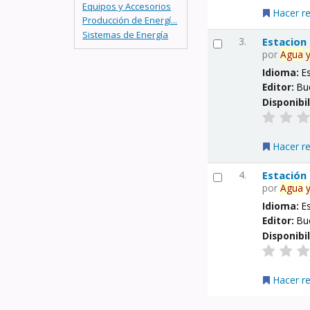
Equipos y Accesorios
Hacer r
Producción de Energí...
Sistemas de Energía
3.
Estacion
por
Agua
Idioma:
E
Editor:
Bu
Disponibi
Hacer r
4.
Estación
por
Agua
Idioma:
E
Editor:
Bu
Disponibi
Hacer r