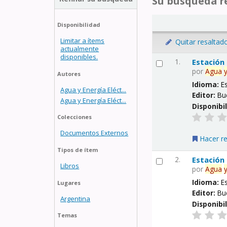
Su búsqueda re
Disponibilidad
Limitar a ítems
Quitar resaltad
actualmente
disponibles.
1.
Estación
por
Agua
Autores
Idioma:
E
Agua y Energía Eléct...
Editor:
Bu
Agua y Energía Eléct...
Disponibi
Colecciones
Documentos Externos
Hacer r
Tipos de ítem
2.
Estación
Libros
por
Agua
Idioma:
E
Lugares
Editor:
Bu
Argentina
Disponibi
Temas