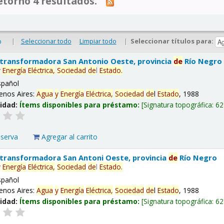
tornó 4 resultados.
|
Seleccionar todo
Limpiar todo
|
Seleccionar títulos para:
o
 transformadora San Antonio Oeste, provincia
de
Río Negro
y
Energía
Eléctrica,
Sociedad
de
l
Estado
.
spañol
enos Aires:
Agua
y
Energía
Eléctrica,
Sociedad
de
l
Estado
, 1988
lidad:
Ítems disponibles para préstamo:
Signatura topográfica:
62
eserva
Agregar al carrito
 transformadora San Antoni Oeste, provincia
de
Río Negro
y
Energía
Eléctrica,
Sociedad
de
l
Estado
.
spañol
enos Aires:
Agua
y
Energía
Eléctrica,
Sociedad
de
l
Estado
, 1988
lidad:
Ítems disponibles para préstamo:
Signatura topográfica:
62