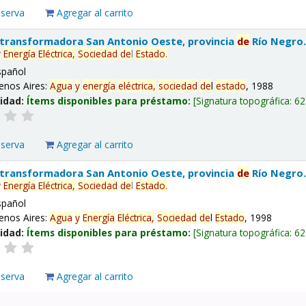
eserva
Agregar al carrito
 transformadora San Antonio Oeste, provincia
de
Río Negro
y
Energía
Eléctrica,
Sociedad
de
l
Estado
.
spañol
enos Aires:
Agua
y
energía
eléctrica,
sociedad
de
l
estado
, 1988
lidad:
Ítems disponibles para préstamo:
Signatura topográfica:
62
eserva
Agregar al carrito
 transformadora San Antonio Oeste, provincia
de
Río Negro
y
Energía
Eléctrica,
Sociedad
de
l
Estado
.
spañol
enos Aires:
Agua
y
Energía
Eléctrica,
Sociedad
de
l
Estado
, 1998
lidad:
Ítems disponibles para préstamo:
Signatura topográfica:
62
eserva
Agregar al carrito