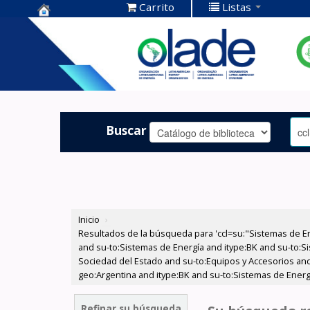
Carrito
Listas
Centro de
Documentación
OLADE -
Buscar
Inicio
›
Resultados de la búsqueda para 'ccl=su:"Sistemas de E
and su-to:Sistemas de Energía and itype:BK and su-to:Si
Sociedad del Estado and su-to:Equipos y Accesorios and
geo:Argentina and itype:BK and su-to:Sistemas de Energía
Refinar su búsqueda