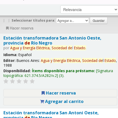
|
|
Seleccionar títulos para:
Hacer reserva
Estación transformadora San Antonio Oeste,
provincia
de
Río Negro
por
Agua
y
Energía
Eléctrica,
Sociedad
de
l
Estado
.
Idioma:
Español
Editor:
Buenos Aires:
Agua
y
Energía
Eléctrica,
Sociedad
de
l
Estado
,
1988
Disponibilidad:
Ítems disponibles para préstamo:
Signatura
topográfica:
621.374.5/A282/v.2
(3).
Hacer reserva
Agregar al carrito
Estación transformadora San Antoni Oeste,
provincia
de
Río Negro