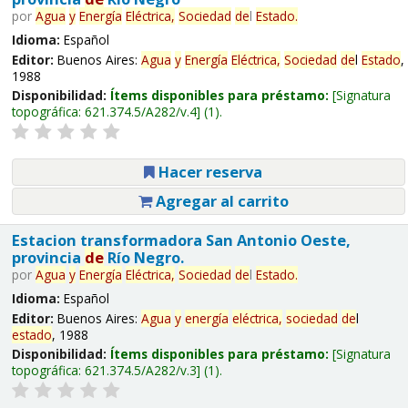
por
Agua
y
Energía
Eléctrica,
Sociedad
de
l
Estado
.
Idioma:
Español
Editor:
Buenos Aires:
Agua
y
Energía
Eléctrica,
Sociedad
de
l
Estado
,
1988
Disponibilidad:
Ítems disponibles para préstamo:
Signatura
topográfica:
621.374.5/A282/v.4
(1).
Hacer reserva
Agregar al carrito
Estacion transformadora San Antonio Oeste,
provincia
de
Río Negro.
por
Agua
y
Energía
Eléctrica,
Sociedad
de
l
Estado
.
Idioma:
Español
Editor:
Buenos Aires:
Agua
y
energía
eléctrica,
sociedad
de
l
estado
, 1988
Disponibilidad:
Ítems disponibles para préstamo:
Signatura
topográfica:
621.374.5/A282/v.3
(1).