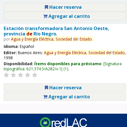
Hacer reserva
Agregar al carrito
Estación transformadora San Antonio Oeste,
provincia
de
Río Negro.
por
Agua
y
Energía
Eléctrica,
Sociedad
de
l
Estado
.
Idioma:
Español
Editor:
Buenos Aires:
Agua
y
Energía
Eléctrica,
Sociedad
de
l
Estado
,
1998
Disponibilidad:
Ítems disponibles para préstamo:
Signatura
topográfica:
621.374.5/A282/v.1
(1).
Hacer reserva
Agregar al carrito