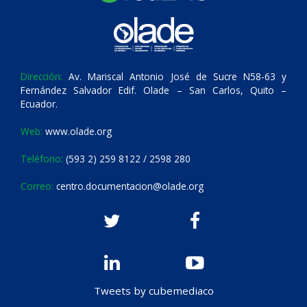
Dirección:
Av. Mariscal Antonio José de Sucre N58-63 y
Fernández Salvador Edif. Olade – San Carlos, Quito –
Ecuador.
Web:
www.olade.org
Teléfono:
(593 2) 259 8122 / 2598 280
Correo:
centro.documentacion@olade.org
Tweets by cubemediaco