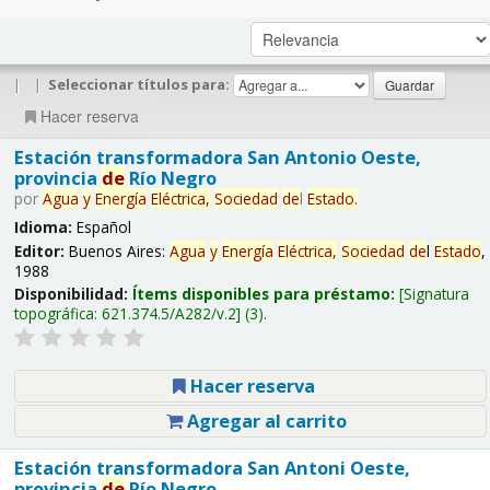
|
|
Seleccionar títulos para:
Hacer reserva
Estación transformadora San Antonio Oeste,
provincia
de
Río Negro
por
Agua
y
Energía
Eléctrica,
Sociedad
de
l
Estado
.
Idioma:
Español
Editor:
Buenos Aires:
Agua
y
Energía
Eléctrica,
Sociedad
de
l
Estado
,
1988
Disponibilidad:
Ítems disponibles para préstamo:
Signatura
topográfica:
621.374.5/A282/v.2
(3).
Hacer reserva
Agregar al carrito
Estación transformadora San Antoni Oeste,
provincia
de
Río Negro