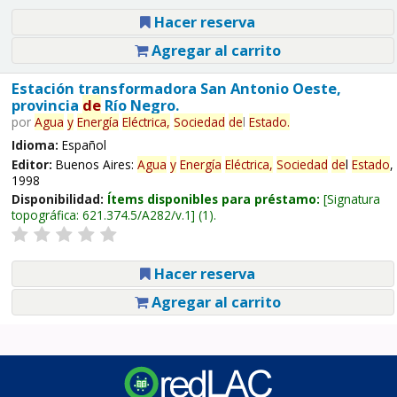
Hacer reserva
Agregar al carrito
Estación transformadora San Antonio Oeste,
provincia
de
Río Negro.
por
Agua
y
Energía
Eléctrica,
Sociedad
de
l
Estado
.
Idioma:
Español
Editor:
Buenos Aires:
Agua
y
Energía
Eléctrica,
Sociedad
de
l
Estado
,
1998
Disponibilidad:
Ítems disponibles para préstamo:
Signatura
topográfica:
621.374.5/A282/v.1
(1).
Hacer reserva
Agregar al carrito