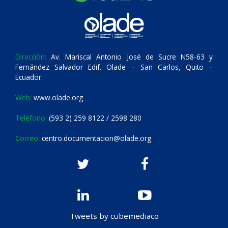
Dirección:
Av. Mariscal Antonio José de Sucre N58-63 y
Fernández Salvador Edif. Olade – San Carlos, Quito –
Ecuador.
Web:
www.olade.org
Teléfono:
(593 2) 259 8122 / 2598 280
Correo:
centro.documentacion@olade.org
Tweets by cubemediaco