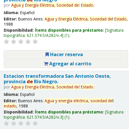
por
Agua
y
Energía
Eléctrica,
Sociedad
de
l
Estado
.
Idioma:
Español
Editor:
Buenos Aires:
Agua
y
Energía
Eléctrica,
Sociedad
de
l
Estado
,
1988
Disponibilidad:
Ítems disponibles para préstamo:
Signatura
topográfica:
621.374.5/A282/v.4
(1).
Hacer reserva
Agregar al carrito
Estacion transformadora San Antonio Oeste,
provincia
de
Río Negro.
por
Agua
y
Energía
Eléctrica,
Sociedad
de
l
Estado
.
Idioma:
Español
Editor:
Buenos Aires:
Agua
y
energía
eléctrica,
sociedad
de
l
estado
, 1988
Disponibilidad:
Ítems disponibles para préstamo:
Signatura
topográfica:
621.374.5/A282/v.3
(1).