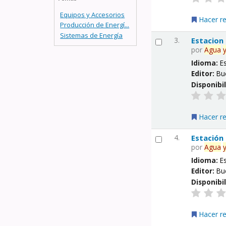
Equipos y Accesorios
Hacer r
Producción de Energí...
Sistemas de Energía
3.
Estacion
por
Agua
Idioma:
E
Editor:
Bu
Disponibi
Hacer r
4.
Estación
por
Agua
Idioma:
E
Editor:
Bu
Disponibi
Hacer r