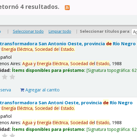
tornó 4 resultados.
|
Seleccionar todo
Limpiar todo
|
Seleccionar títulos para:
o
 transformadora San Antonio Oeste, provincia
de
Río Negro
y
Energía
Eléctrica,
Sociedad
de
l
Estado
.
spañol
enos Aires:
Agua
y
Energía
Eléctrica,
Sociedad
de
l
Estado
, 1988
lidad:
Ítems disponibles para préstamo:
Signatura topográfica:
62
eserva
Agregar al carrito
 transformadora San Antoni Oeste, provincia
de
Río Negro
y
Energía
Eléctrica,
Sociedad
de
l
Estado
.
spañol
enos Aires:
Agua
y
Energía
Eléctrica,
Sociedad
de
l
Estado
, 1988
lidad:
Ítems disponibles para préstamo:
Signatura topográfica:
62