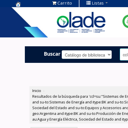
Carrito
Listas
Centro de
Documentación
OLADE -
Buscar
Inicio
›
Resultados de la búsqueda para 'ccl=su:"Sistemas de E
and su-to:Sistemas de Energía and itype:BK and su-to:Si
Sociedad del Estado and su-to:Equipos y Accesorios and
geo:Argentina and itype:BK and su-to:Producción de Ener
au:Agua y Energía Eléctrica, Sociedad del Estado and ity