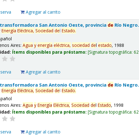
eserva
Agregar al carrito
 transformadora San Antonio Oeste, provincia
de
Río Negro
y
Energía
Eléctrica,
Sociedad
de
l
Estado
.
spañol
enos Aires:
Agua
y
energía
eléctrica,
sociedad
de
l
estado
, 1988
lidad:
Ítems disponibles para préstamo:
Signatura topográfica:
62
eserva
Agregar al carrito
 transformadora San Antonio Oeste, provincia
de
Río Negro
y
Energía
Eléctrica,
Sociedad
de
l
Estado
.
spañol
enos Aires:
Agua
y
Energía
Eléctrica,
Sociedad
de
l
Estado
, 1998
lidad:
Ítems disponibles para préstamo:
Signatura topográfica:
62
eserva
Agregar al carrito