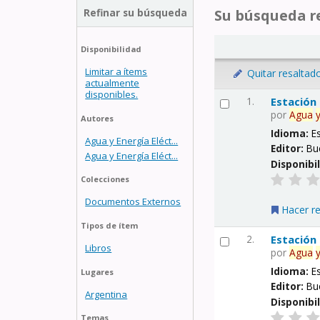
Refinar su búsqueda
Su búsqueda re
Disponibilidad
Limitar a ítems
Quitar resaltad
actualmente
disponibles.
1.
Estación
por
Agua
Autores
Idioma:
E
Agua y Energía Eléct...
Editor:
Bu
Agua y Energía Eléct...
Disponibi
Colecciones
Documentos Externos
Hacer r
Tipos de ítem
2.
Estación
Libros
por
Agua
Idioma:
E
Lugares
Editor:
Bu
Argentina
Disponibi
Temas