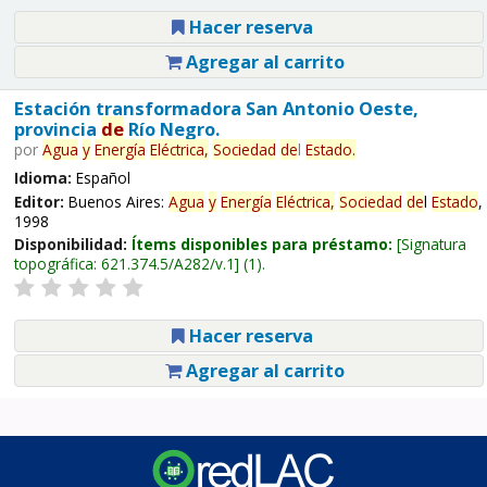
Hacer reserva
Agregar al carrito
Estación transformadora San Antonio Oeste,
provincia
de
Río Negro.
por
Agua
y
Energía
Eléctrica,
Sociedad
de
l
Estado
.
Idioma:
Español
Editor:
Buenos Aires:
Agua
y
Energía
Eléctrica,
Sociedad
de
l
Estado
,
1998
Disponibilidad:
Ítems disponibles para préstamo:
Signatura
topográfica:
621.374.5/A282/v.1
(1).
Hacer reserva
Agregar al carrito