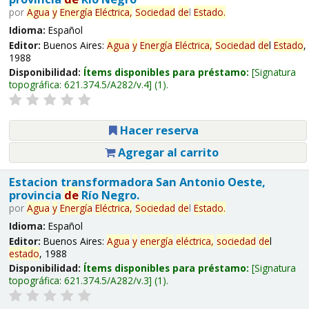
por
Agua
y
Energía
Eléctrica,
Sociedad
de
l
Estado
.
Idioma:
Español
Editor:
Buenos Aires:
Agua
y
Energía
Eléctrica,
Sociedad
de
l
Estado
,
1988
Disponibilidad:
Ítems disponibles para préstamo:
Signatura
topográfica:
621.374.5/A282/v.4
(1).
Hacer reserva
Agregar al carrito
Estacion transformadora San Antonio Oeste,
provincia
de
Río Negro.
por
Agua
y
Energía
Eléctrica,
Sociedad
de
l
Estado
.
Idioma:
Español
Editor:
Buenos Aires:
Agua
y
energía
eléctrica,
sociedad
de
l
estado
, 1988
Disponibilidad:
Ítems disponibles para préstamo:
Signatura
topográfica:
621.374.5/A282/v.3
(1).