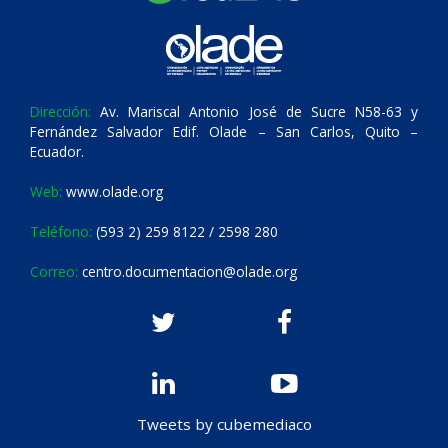
Dirección:
Av. Mariscal Antonio José de Sucre N58-63 y
Fernández Salvador Edif. Olade – San Carlos, Quito –
Ecuador.
Web:
www.olade.org
Teléfono:
(593 2) 259 8122 / 2598 280
Correo:
centro.documentacion@olade.org
Tweets by cubemediaco