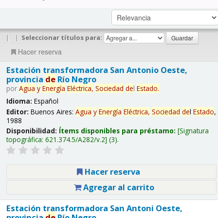
|
|
Seleccionar títulos para:
Hacer reserva
Estación transformadora San Antonio Oeste,
provincia
de
Río Negro
por
Agua
y
Energía
Eléctrica,
Sociedad
de
l
Estado
.
Idioma:
Español
Editor:
Buenos Aires:
Agua
y
Energía
Eléctrica,
Sociedad
de
l
Estado
,
1988
Disponibilidad:
Ítems disponibles para préstamo:
Signatura
topográfica:
621.374.5/A282/v.2
(3).
Hacer reserva
Agregar al carrito
Estación transformadora San Antoni Oeste,
provincia
de
Río Negro