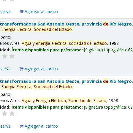
eserva
Agregar al carrito
 transformadora San Antonio Oeste, provincia
de
Río Negro
y
Energía
Eléctrica,
Sociedad
de
l
Estado
.
spañol
enos Aires:
Agua
y
energía
eléctrica,
sociedad
de
l
estado
, 1988
lidad:
Ítems disponibles para préstamo:
Signatura topográfica:
62
eserva
Agregar al carrito
 transformadora San Antonio Oeste, provincia
de
Río Negro
y
Energía
Eléctrica,
Sociedad
de
l
Estado
.
spañol
enos Aires:
Agua
y
Energía
Eléctrica,
Sociedad
de
l
Estado
, 1998
lidad:
Ítems disponibles para préstamo:
Signatura topográfica:
62
eserva
Agregar al carrito