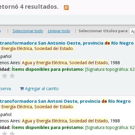
tornó 4 resultados.
|
Seleccionar todo
Limpiar todo
|
Seleccionar títulos para:
o
 transformadora San Antonio Oeste, provincia
de
Río Negro
y
Energía
Eléctrica,
Sociedad
de
l
Estado
.
spañol
enos Aires:
Agua
y
Energía
Eléctrica,
Sociedad
de
l
Estado
, 1988
lidad:
Ítems disponibles para préstamo:
Signatura topográfica:
62
eserva
Agregar al carrito
 transformadora San Antoni Oeste, provincia
de
Río Negro
y
Energía
Eléctrica,
Sociedad
de
l
Estado
.
spañol
enos Aires:
Agua
y
Energía
Eléctrica,
Sociedad
de
l
Estado
, 1988
lidad:
Ítems disponibles para préstamo:
Signatura topográfica:
62