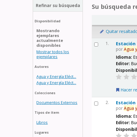
Refinar su búsqueda
Su búsqueda re
Disponibilidad
Mostrando
Quitar resaltad
ejemplares
actualmente
1.
Estación
disponibles
por
Agua
Mostrar todos los
ejemplares
Idioma:
E
Editor:
Bu
Autores
Disponibi
Agua y Energía Eléct...
Agua y Energía Eléct...
Hacer r
Colecciones
2.
Estación
Documentos Externos
por
Agua
Tipos de ítem
Idioma:
E
Libros
Editor:
Bu
Disponibi
Lugares