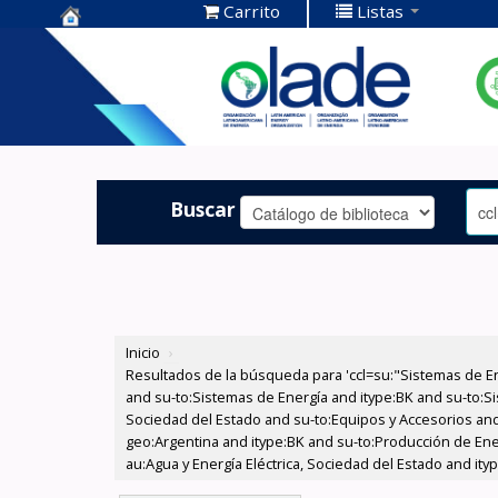
Carrito
Listas
Centro de
Documentación
OLADE -
Buscar
Inicio
›
Resultados de la búsqueda para 'ccl=su:"Sistemas de E
and su-to:Sistemas de Energía and itype:BK and su-to:Si
Sociedad del Estado and su-to:Equipos y Accesorios and
geo:Argentina and itype:BK and su-to:Producción de Ener
au:Agua y Energía Eléctrica, Sociedad del Estado and ity