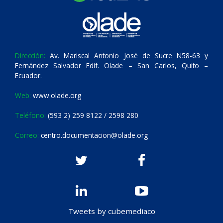
Dirección:
Av. Mariscal Antonio José de Sucre N58-63 y
Fernández Salvador Edif. Olade – San Carlos, Quito –
Ecuador.
Web:
www.olade.org
Teléfono:
(593 2) 259 8122 / 2598 280
Correo:
centro.documentacion@olade.org
Tweets by cubemediaco