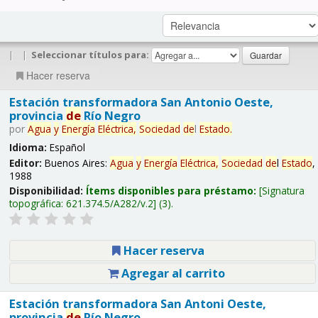
|
|
Seleccionar títulos para:
Hacer reserva
Estación transformadora San Antonio Oeste,
provincia
de
Río Negro
por
Agua
y
Energía
Eléctrica,
Sociedad
de
l
Estado
.
Idioma:
Español
Editor:
Buenos Aires:
Agua
y
Energía
Eléctrica,
Sociedad
de
l
Estado
,
1988
Disponibilidad:
Ítems disponibles para préstamo:
Signatura
topográfica:
621.374.5/A282/v.2
(3).
Hacer reserva
Agregar al carrito
Estación transformadora San Antoni Oeste,
provincia
de
Río Negro