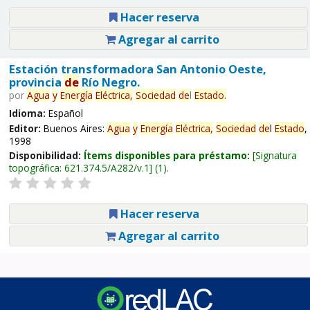
Hacer reserva
Agregar al carrito
Estación transformadora San Antonio Oeste,
provincia
de
Río Negro.
por
Agua
y
Energía
Eléctrica,
Sociedad
de
l
Estado
.
Idioma:
Español
Editor:
Buenos Aires:
Agua
y
Energía
Eléctrica,
Sociedad
de
l
Estado
,
1998
Disponibilidad:
Ítems disponibles para préstamo:
Signatura
topográfica:
621.374.5/A282/v.1
(1).
Hacer reserva
Agregar al carrito