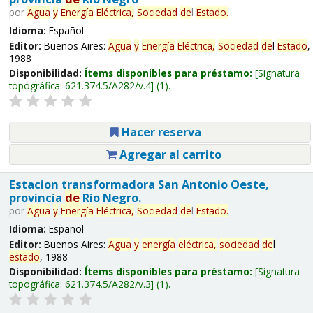
por
Agua
y
Energía
Eléctrica,
Sociedad
de
l
Estado
.
Idioma:
Español
Editor:
Buenos Aires:
Agua
y
Energía
Eléctrica,
Sociedad
de
l
Estado
,
1988
Disponibilidad:
Ítems disponibles para préstamo:
Signatura
topográfica:
621.374.5/A282/v.4
(1).
Hacer reserva
Agregar al carrito
Estacion transformadora San Antonio Oeste,
provincia
de
Río Negro.
por
Agua
y
Energía
Eléctrica,
Sociedad
de
l
Estado
.
Idioma:
Español
Editor:
Buenos Aires:
Agua
y
energía
eléctrica,
sociedad
de
l
estado
, 1988
Disponibilidad:
Ítems disponibles para préstamo:
Signatura
topográfica:
621.374.5/A282/v.3
(1).