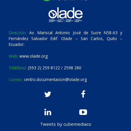
Dirección:
Av. Mariscal Antonio José de Sucre N58-63 y
Fernández Salvador Edif. Olade – San Carlos, Quito –
Ecuador.
Web:
www.olade.org
Teléfono:
(593 2) 259 8122 / 2598 280
Correo:
centro.documentacion@olade.org
Tweets by cubemediaco