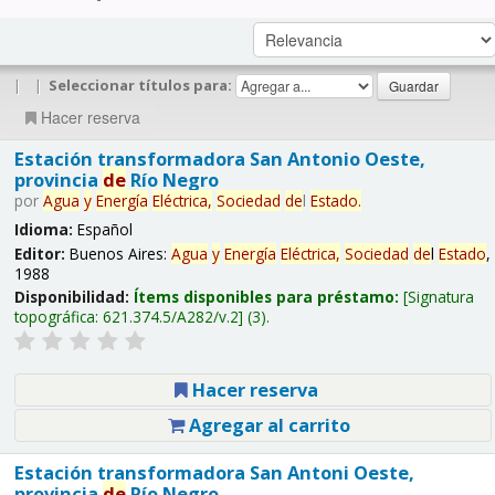
|
|
Seleccionar títulos para:
Hacer reserva
Estación transformadora San Antonio Oeste,
provincia
de
Río Negro
por
Agua
y
Energía
Eléctrica,
Sociedad
de
l
Estado
.
Idioma:
Español
Editor:
Buenos Aires:
Agua
y
Energía
Eléctrica,
Sociedad
de
l
Estado
,
1988
Disponibilidad:
Ítems disponibles para préstamo:
Signatura
topográfica:
621.374.5/A282/v.2
(3).
Hacer reserva
Agregar al carrito
Estación transformadora San Antoni Oeste,
provincia
de
Río Negro