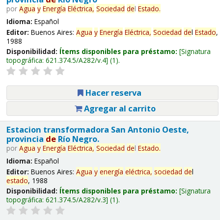
por
Agua
y
Energía
Eléctrica,
Sociedad
de
l
Estado
.
Idioma:
Español
Editor:
Buenos Aires:
Agua
y
Energía
Eléctrica,
Sociedad
de
l
Estado
,
1988
Disponibilidad:
Ítems disponibles para préstamo:
Signatura
topográfica:
621.374.5/A282/v.4
(1).
Hacer reserva
Agregar al carrito
Estacion transformadora San Antonio Oeste,
provincia
de
Río Negro.
por
Agua
y
Energía
Eléctrica,
Sociedad
de
l
Estado
.
Idioma:
Español
Editor:
Buenos Aires:
Agua
y
energía
eléctrica,
sociedad
de
l
estado
, 1988
Disponibilidad:
Ítems disponibles para préstamo:
Signatura
topográfica:
621.374.5/A282/v.3
(1).