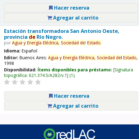
Hacer reserva
Agregar al carrito
Estación transformadora San Antonio Oeste,
provincia
de
Río Negro.
por
Agua
y
Energía
Eléctrica,
Sociedad
de
l
Estado
.
Idioma:
Español
Editor:
Buenos Aires:
Agua
y
Energía
Eléctrica,
Sociedad
de
l
Estado
,
1998
Disponibilidad:
Ítems disponibles para préstamo:
Signatura
topográfica:
621.374.5/A282/v.1
(1).
Hacer reserva
Agregar al carrito