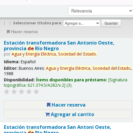
|
|
Seleccionar títulos para:
Hacer reserva
Estación transformadora San Antonio Oeste,
provincia
de
Río Negro
por
Agua
y
Energía
Eléctrica,
Sociedad
de
l
Estado
.
Idioma:
Español
Editor:
Buenos Aires:
Agua
y
Energía
Eléctrica,
Sociedad
de
l
Estado
,
1988
Disponibilidad:
Ítems disponibles para préstamo:
Signatura
topográfica:
621.374.5/A282/v.2
(3).
Hacer reserva
Agregar al carrito
Estación transformadora San Antoni Oeste,
provincia
de
Río Negro