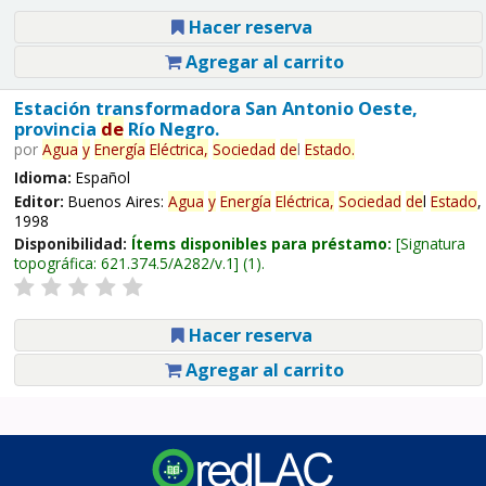
Hacer reserva
Agregar al carrito
Estación transformadora San Antonio Oeste,
provincia
de
Río Negro.
por
Agua
y
Energía
Eléctrica,
Sociedad
de
l
Estado
.
Idioma:
Español
Editor:
Buenos Aires:
Agua
y
Energía
Eléctrica,
Sociedad
de
l
Estado
,
1998
Disponibilidad:
Ítems disponibles para préstamo:
Signatura
topográfica:
621.374.5/A282/v.1
(1).
Hacer reserva
Agregar al carrito