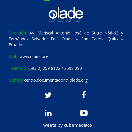
Dirección:
Av. Mariscal Antonio José de Sucre N58-63 y
Fernández Salvador Edif. Olade – San Carlos, Quito –
Ecuador.
Web:
www.olade.org
Teléfono:
(593 2) 259 8122 / 2598 280
Correo:
centro.documentacion@olade.org
Tweets by cubemediaco