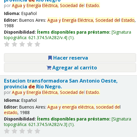
por
Agua
y
Energía
Eléctrica,
Sociedad
de
l
Estado
.
Idioma:
Español
Editor:
Buenos Aires:
Agua
y
Energía
Eléctrica,
Sociedad
de
l
Estado
,
1988
Disponibilidad:
Ítems disponibles para préstamo:
Signatura
topográfica:
621.374.5/A282/v.4
(1).
Hacer reserva
Agregar al carrito
Estacion transformadora San Antonio Oeste,
provincia
de
Río Negro.
por
Agua
y
Energía
Eléctrica,
Sociedad
de
l
Estado
.
Idioma:
Español
Editor:
Buenos Aires:
Agua
y
energía
eléctrica,
sociedad
de
l
estado
, 1988
Disponibilidad:
Ítems disponibles para préstamo:
Signatura
topográfica:
621.374.5/A282/v.3
(1).