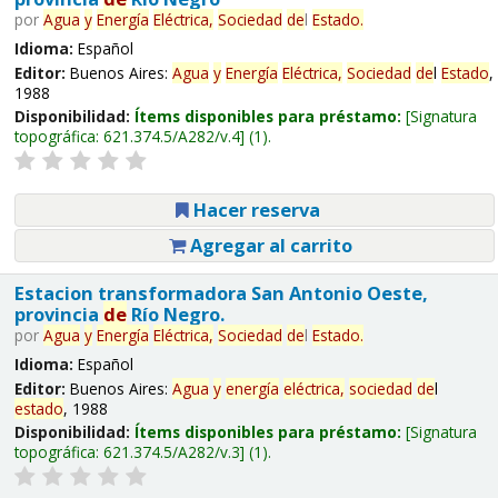
por
Agua
y
Energía
Eléctrica,
Sociedad
de
l
Estado
.
Idioma:
Español
Editor:
Buenos Aires:
Agua
y
Energía
Eléctrica,
Sociedad
de
l
Estado
,
1988
Disponibilidad:
Ítems disponibles para préstamo:
Signatura
topográfica:
621.374.5/A282/v.4
(1).
Hacer reserva
Agregar al carrito
Estacion transformadora San Antonio Oeste,
provincia
de
Río Negro.
por
Agua
y
Energía
Eléctrica,
Sociedad
de
l
Estado
.
Idioma:
Español
Editor:
Buenos Aires:
Agua
y
energía
eléctrica,
sociedad
de
l
estado
, 1988
Disponibilidad:
Ítems disponibles para préstamo:
Signatura
topográfica:
621.374.5/A282/v.3
(1).