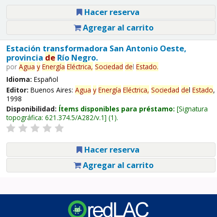
Hacer reserva
Agregar al carrito
Estación transformadora San Antonio Oeste,
provincia
de
Río Negro.
por
Agua
y
Energía
Eléctrica,
Sociedad
de
l
Estado
.
Idioma:
Español
Editor:
Buenos Aires:
Agua
y
Energía
Eléctrica,
Sociedad
de
l
Estado
,
1998
Disponibilidad:
Ítems disponibles para préstamo:
Signatura
topográfica:
621.374.5/A282/v.1
(1).
Hacer reserva
Agregar al carrito