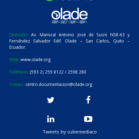
Dirección:
Av. Mariscal Antonio José de Sucre N58-63 y
Fernández Salvador Edif. Olade – San Carlos, Quito –
Ecuador.
Web:
www.olade.org
Teléfono:
(593 2) 259 8122 / 2598 280
Correo:
centro.documentacion@olade.org
Tweets by cubemediaco