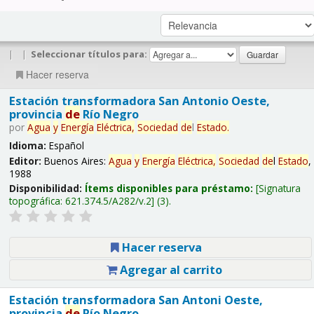
|
|
Seleccionar títulos para:
Hacer reserva
Estación transformadora San Antonio Oeste,
provincia
de
Río Negro
por
Agua
y
Energía
Eléctrica,
Sociedad
de
l
Estado
.
Idioma:
Español
Editor:
Buenos Aires:
Agua
y
Energía
Eléctrica,
Sociedad
de
l
Estado
,
1988
Disponibilidad:
Ítems disponibles para préstamo:
Signatura
topográfica:
621.374.5/A282/v.2
(3).
Hacer reserva
Agregar al carrito
Estación transformadora San Antoni Oeste,
provincia
de
Río Negro