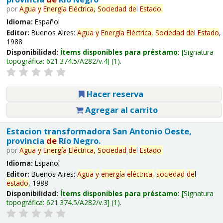
por
Agua
y
Energía
Eléctrica,
Sociedad
de
l
Estado
.
Idioma:
Español
Editor:
Buenos Aires:
Agua
y
Energía
Eléctrica,
Sociedad
de
l
Estado
,
1988
Disponibilidad:
Ítems disponibles para préstamo:
Signatura
topográfica:
621.374.5/A282/v.4
(1).
Hacer reserva
Agregar al carrito
Estacion transformadora San Antonio Oeste,
provincia
de
Río Negro.
por
Agua
y
Energía
Eléctrica,
Sociedad
de
l
Estado
.
Idioma:
Español
Editor:
Buenos Aires:
Agua
y
energía
eléctrica,
sociedad
de
l
estado
, 1988
Disponibilidad:
Ítems disponibles para préstamo:
Signatura
topográfica:
621.374.5/A282/v.3
(1).