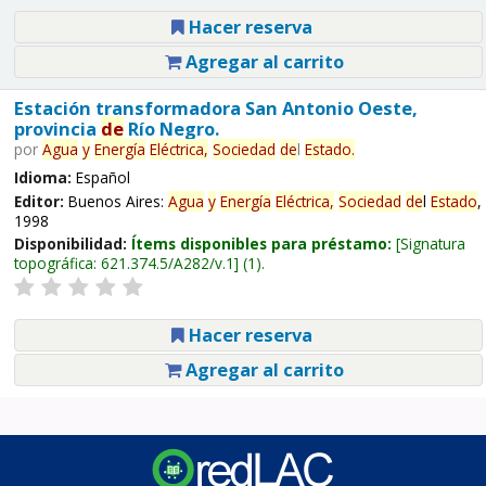
Hacer reserva
Agregar al carrito
Estación transformadora San Antonio Oeste,
provincia
de
Río Negro.
por
Agua
y
Energía
Eléctrica,
Sociedad
de
l
Estado
.
Idioma:
Español
Editor:
Buenos Aires:
Agua
y
Energía
Eléctrica,
Sociedad
de
l
Estado
,
1998
Disponibilidad:
Ítems disponibles para préstamo:
Signatura
topográfica:
621.374.5/A282/v.1
(1).
Hacer reserva
Agregar al carrito