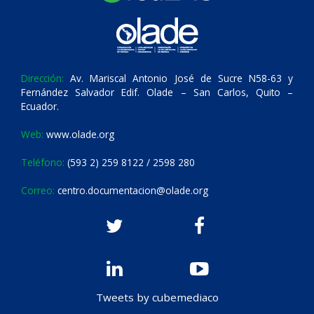
Dirección:
Av. Mariscal Antonio José de Sucre N58-63 y
Fernández Salvador Edif. Olade – San Carlos, Quito –
Ecuador.
Web:
www.olade.org
Teléfono:
(593 2) 259 8122 / 2598 280
Correo:
centro.documentacion@olade.org
Tweets by cubemediaco