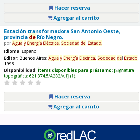
Hacer reserva
Agregar al carrito
Estación transformadora San Antonio Oeste,
provincia
de
Río Negro.
por
Agua
y
Energía
Eléctrica,
Sociedad
de
l
Estado
.
Idioma:
Español
Editor:
Buenos Aires:
Agua
y
Energía
Eléctrica,
Sociedad
de
l
Estado
,
1998
Disponibilidad:
Ítems disponibles para préstamo:
Signatura
topográfica:
621.374.5/A282/v.1
(1).
Hacer reserva
Agregar al carrito