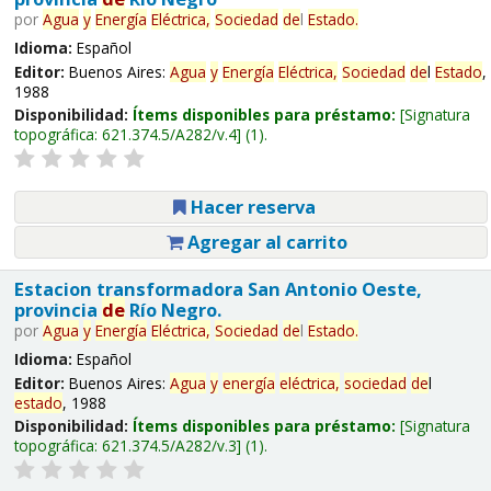
por
Agua
y
Energía
Eléctrica,
Sociedad
de
l
Estado
.
Idioma:
Español
Editor:
Buenos Aires:
Agua
y
Energía
Eléctrica,
Sociedad
de
l
Estado
,
1988
Disponibilidad:
Ítems disponibles para préstamo:
Signatura
topográfica:
621.374.5/A282/v.4
(1).
Hacer reserva
Agregar al carrito
Estacion transformadora San Antonio Oeste,
provincia
de
Río Negro.
por
Agua
y
Energía
Eléctrica,
Sociedad
de
l
Estado
.
Idioma:
Español
Editor:
Buenos Aires:
Agua
y
energía
eléctrica,
sociedad
de
l
estado
, 1988
Disponibilidad:
Ítems disponibles para préstamo:
Signatura
topográfica:
621.374.5/A282/v.3
(1).