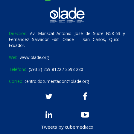
Dirección:
Av. Mariscal Antonio José de Sucre N58-63 y
Fernández Salvador Edif. Olade – San Carlos, Quito –
Ecuador.
Web:
www.olade.org
Teléfono:
(593 2) 259 8122 / 2598 280
Correo:
centro.documentacion@olade.org
Tweets by cubemediaco