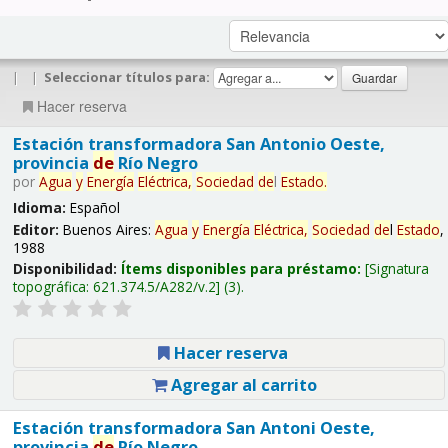
|
|
Seleccionar títulos para:
Hacer reserva
Estación transformadora San Antonio Oeste,
provincia
de
Río Negro
por
Agua
y
Energía
Eléctrica,
Sociedad
de
l
Estado
.
Idioma:
Español
Editor:
Buenos Aires:
Agua
y
Energía
Eléctrica,
Sociedad
de
l
Estado
,
1988
Disponibilidad:
Ítems disponibles para préstamo:
Signatura
topográfica:
621.374.5/A282/v.2
(3).
Hacer reserva
Agregar al carrito
Estación transformadora San Antoni Oeste,
provincia
de
Río Negro