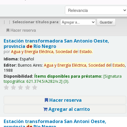
|
|
Seleccionar títulos para:
Hacer reserva
Estación transformadora San Antonio Oeste,
provincia
de
Río Negro
por
Agua
y
Energía
Eléctrica,
Sociedad
de
l
Estado
.
Idioma:
Español
Editor:
Buenos Aires:
Agua
y
Energía
Eléctrica,
Sociedad
de
l
Estado
,
1988
Disponibilidad:
Ítems disponibles para préstamo:
Signatura
topográfica:
621.374.5/A282/v.2
(3).
Hacer reserva
Agregar al carrito
Estación transformadora San Antoni Oeste,
provincia
de
Río Negro