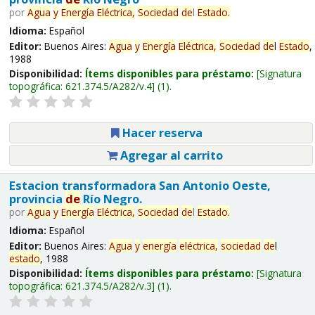
por
Agua
y
Energía
Eléctrica,
Sociedad
de
l
Estado
.
Idioma:
Español
Editor:
Buenos Aires:
Agua
y
Energía
Eléctrica,
Sociedad
de
l
Estado
,
1988
Disponibilidad:
Ítems disponibles para préstamo:
Signatura
topográfica:
621.374.5/A282/v.4
(1).
Hacer reserva
Agregar al carrito
Estacion transformadora San Antonio Oeste,
provincia
de
Río Negro.
por
Agua
y
Energía
Eléctrica,
Sociedad
de
l
Estado
.
Idioma:
Español
Editor:
Buenos Aires:
Agua
y
energía
eléctrica,
sociedad
de
l
estado
, 1988
Disponibilidad:
Ítems disponibles para préstamo:
Signatura
topográfica:
621.374.5/A282/v.3
(1).