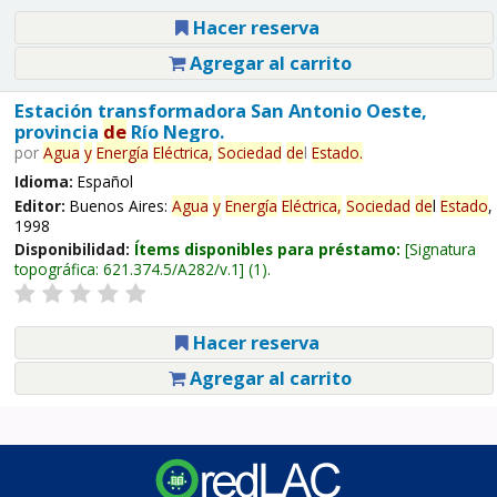
Hacer reserva
Agregar al carrito
Estación transformadora San Antonio Oeste,
provincia
de
Río Negro.
por
Agua
y
Energía
Eléctrica,
Sociedad
de
l
Estado
.
Idioma:
Español
Editor:
Buenos Aires:
Agua
y
Energía
Eléctrica,
Sociedad
de
l
Estado
,
1998
Disponibilidad:
Ítems disponibles para préstamo:
Signatura
topográfica:
621.374.5/A282/v.1
(1).
Hacer reserva
Agregar al carrito