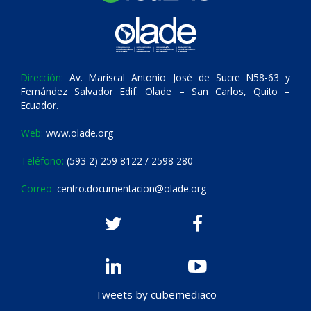
Dirección:
Av. Mariscal Antonio José de Sucre N58-63 y
Fernández Salvador Edif. Olade – San Carlos, Quito –
Ecuador.
Web:
www.olade.org
Teléfono:
(593 2) 259 8122 / 2598 280
Correo:
centro.documentacion@olade.org
Tweets by cubemediaco