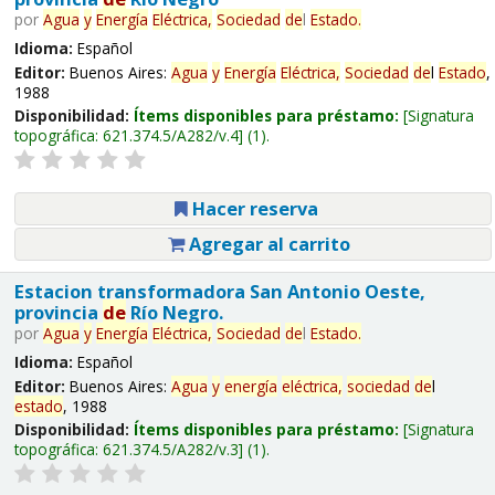
por
Agua
y
Energía
Eléctrica,
Sociedad
de
l
Estado
.
Idioma:
Español
Editor:
Buenos Aires:
Agua
y
Energía
Eléctrica,
Sociedad
de
l
Estado
,
1988
Disponibilidad:
Ítems disponibles para préstamo:
Signatura
topográfica:
621.374.5/A282/v.4
(1).
Hacer reserva
Agregar al carrito
Estacion transformadora San Antonio Oeste,
provincia
de
Río Negro.
por
Agua
y
Energía
Eléctrica,
Sociedad
de
l
Estado
.
Idioma:
Español
Editor:
Buenos Aires:
Agua
y
energía
eléctrica,
sociedad
de
l
estado
, 1988
Disponibilidad:
Ítems disponibles para préstamo:
Signatura
topográfica:
621.374.5/A282/v.3
(1).