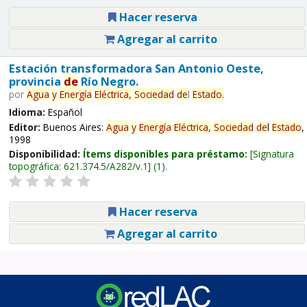
Hacer reserva
Agregar al carrito
Estación transformadora San Antonio Oeste,
provincia
de
Río Negro.
por
Agua
y
Energía
Eléctrica,
Sociedad
de
l
Estado
.
Idioma:
Español
Editor:
Buenos Aires:
Agua
y
Energía
Eléctrica,
Sociedad
de
l
Estado
,
1998
Disponibilidad:
Ítems disponibles para préstamo:
Signatura
topográfica:
621.374.5/A282/v.1
(1).
Hacer reserva
Agregar al carrito