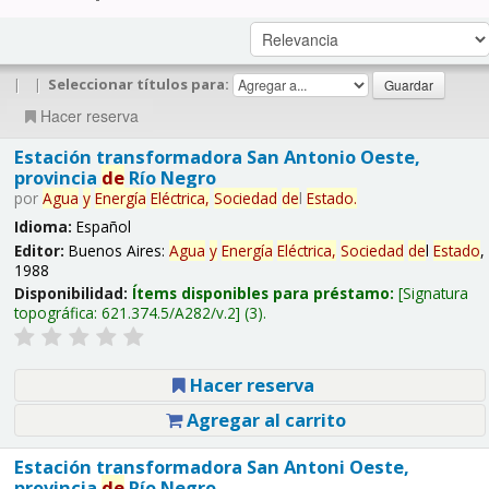
|
|
Seleccionar títulos para:
Hacer reserva
Estación transformadora San Antonio Oeste,
provincia
de
Río Negro
por
Agua
y
Energía
Eléctrica,
Sociedad
de
l
Estado
.
Idioma:
Español
Editor:
Buenos Aires:
Agua
y
Energía
Eléctrica,
Sociedad
de
l
Estado
,
1988
Disponibilidad:
Ítems disponibles para préstamo:
Signatura
topográfica:
621.374.5/A282/v.2
(3).
Hacer reserva
Agregar al carrito
Estación transformadora San Antoni Oeste,
provincia
de
Río Negro