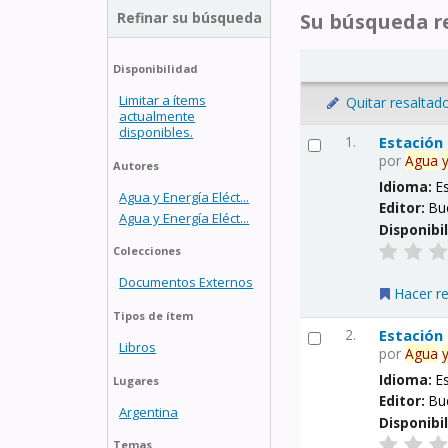
Refinar su búsqueda
Su búsqueda re
Disponibilidad
Limitar a ítems
Quitar resaltad
actualmente
disponibles.
1.
Estación
por
Agua
Autores
Idioma:
E
Agua y Energía Eléct...
Editor:
Bu
Agua y Energía Eléct...
Disponibi
Colecciones
Documentos Externos
Hacer r
Tipos de ítem
2.
Estación
Libros
por
Agua
Idioma:
E
Lugares
Editor:
Bu
Argentina
Disponibi
Temas