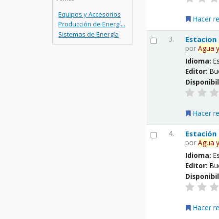
Equipos y Accesorios
Hacer r
Producción de Energí...
Sistemas de Energía
3.
Estacion
por
Agua
Idioma:
E
Editor:
Bu
Disponibi
Hacer r
4.
Estación
por
Agua
Idioma:
E
Editor:
Bu
Disponibi
Hacer r