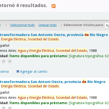
tornó 4 resultados.
|
Seleccionar todo
Limpiar todo
|
Seleccionar títulos para:
o
 transformadora San Antonio Oeste, provincia
de
Río Negro
y
Energía
Eléctrica,
Sociedad
de
l
Estado
.
spañol
enos Aires:
Agua
y
Energía
Eléctrica,
Sociedad
de
l
Estado
, 1988
lidad:
Ítems disponibles para préstamo:
Signatura topográfica:
62
eserva
Agregar al carrito
 transformadora San Antoni Oeste, provincia
de
Río Negro
y
Energía
Eléctrica,
Sociedad
de
l
Estado
.
spañol
enos Aires:
Agua
y
Energía
Eléctrica,
Sociedad
de
l
Estado
, 1988
lidad:
Ítems disponibles para préstamo:
Signatura topográfica:
62