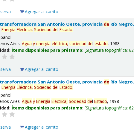
eserva
Agregar al carrito
 transformadora San Antonio Oeste, provincia
de
Río Negro
y
Energía
Eléctrica,
Sociedad
de
l
Estado
.
spañol
enos Aires:
Agua
y
energía
eléctrica,
sociedad
de
l
estado
, 1988
lidad:
Ítems disponibles para préstamo:
Signatura topográfica:
62
eserva
Agregar al carrito
 transformadora San Antonio Oeste, provincia
de
Río Negro
y
Energía
Eléctrica,
Sociedad
de
l
Estado
.
spañol
enos Aires:
Agua
y
Energía
Eléctrica,
Sociedad
de
l
Estado
, 1998
lidad:
Ítems disponibles para préstamo:
Signatura topográfica:
62
eserva
Agregar al carrito