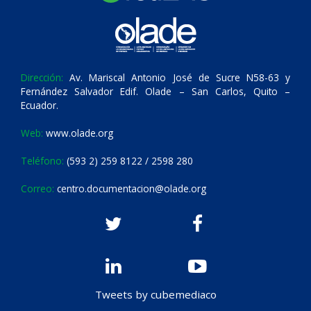
Dirección:
Av. Mariscal Antonio José de Sucre N58-63 y
Fernández Salvador Edif. Olade – San Carlos, Quito –
Ecuador.
Web:
www.olade.org
Teléfono:
(593 2) 259 8122 / 2598 280
Correo:
centro.documentacion@olade.org
Tweets by cubemediaco