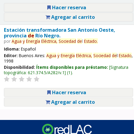
Hacer reserva
Agregar al carrito
Estación transformadora San Antonio Oeste,
provincia
de
Río Negro.
por
Agua
y
Energía
Eléctrica,
Sociedad
de
l
Estado
.
Idioma:
Español
Editor:
Buenos Aires:
Agua
y
Energía
Eléctrica,
Sociedad
de
l
Estado
,
1998
Disponibilidad:
Ítems disponibles para préstamo:
Signatura
topográfica:
621.374.5/A282/v.1
(1).
Hacer reserva
Agregar al carrito