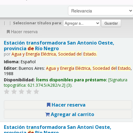
|
|
Seleccionar títulos para:
Hacer reserva
Estación transformadora San Antonio Oeste,
provincia
de
Río Negro
por
Agua
y
Energía
Eléctrica,
Sociedad
de
l
Estado
.
Idioma:
Español
Editor:
Buenos Aires:
Agua
y
Energía
Eléctrica,
Sociedad
de
l
Estado
,
1988
Disponibilidad:
Ítems disponibles para préstamo:
Signatura
topográfica:
621.374.5/A282/v.2
(3).
Hacer reserva
Agregar al carrito
Estación transformadora San Antoni Oeste,
provincia
de
Río Negro