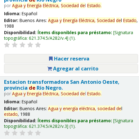
por
Agua
y
Energía
Eléctrica,
Sociedad
de
l
Estado
.
Idioma:
Español
Editor:
Buenos Aires:
Agua
y
Energía
Eléctrica,
Sociedad
de
l
Estado
,
1988
Disponibilidad:
Ítems disponibles para préstamo:
Signatura
topográfica:
621.374.5/A282/v.4
(1).
Hacer reserva
Agregar al carrito
Estacion transformadora San Antonio Oeste,
provincia
de
Río Negro.
por
Agua
y
Energía
Eléctrica,
Sociedad
de
l
Estado
.
Idioma:
Español
Editor:
Buenos Aires:
Agua
y
energía
eléctrica,
sociedad
de
l
estado
, 1988
Disponibilidad:
Ítems disponibles para préstamo:
Signatura
topográfica:
621.374.5/A282/v.3
(1).