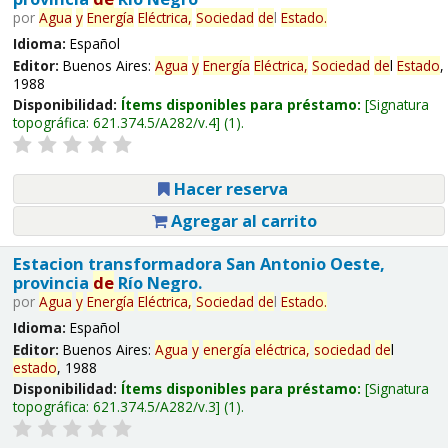
por
Agua
y
Energía
Eléctrica,
Sociedad
de
l
Estado
.
Idioma:
Español
Editor:
Buenos Aires:
Agua
y
Energía
Eléctrica,
Sociedad
de
l
Estado
,
1988
Disponibilidad:
Ítems disponibles para préstamo:
Signatura
topográfica:
621.374.5/A282/v.4
(1).
Hacer reserva
Agregar al carrito
Estacion transformadora San Antonio Oeste,
provincia
de
Río Negro.
por
Agua
y
Energía
Eléctrica,
Sociedad
de
l
Estado
.
Idioma:
Español
Editor:
Buenos Aires:
Agua
y
energía
eléctrica,
sociedad
de
l
estado
, 1988
Disponibilidad:
Ítems disponibles para préstamo:
Signatura
topográfica:
621.374.5/A282/v.3
(1).