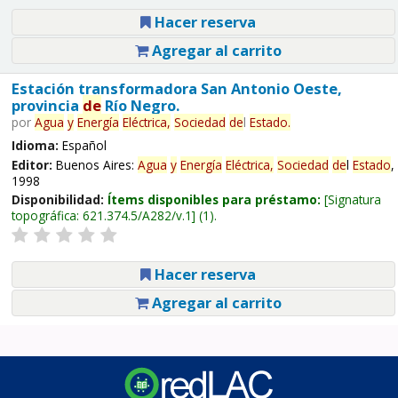
Hacer reserva
Agregar al carrito
Estación transformadora San Antonio Oeste,
provincia
de
Río Negro.
por
Agua
y
Energía
Eléctrica,
Sociedad
de
l
Estado
.
Idioma:
Español
Editor:
Buenos Aires:
Agua
y
Energía
Eléctrica,
Sociedad
de
l
Estado
,
1998
Disponibilidad:
Ítems disponibles para préstamo:
Signatura
topográfica:
621.374.5/A282/v.1
(1).
Hacer reserva
Agregar al carrito