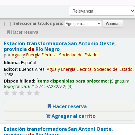
|
|
Seleccionar títulos para:
Hacer reserva
Estación transformadora San Antonio Oeste,
provincia
de
Río Negro
por
Agua
y
Energía
Eléctrica,
Sociedad
de
l
Estado
.
Idioma:
Español
Editor:
Buenos Aires:
Agua
y
Energía
Eléctrica,
Sociedad
de
l
Estado
,
1988
Disponibilidad:
Ítems disponibles para préstamo:
Signatura
topográfica:
621.374.5/A282/v.2
(3).
Hacer reserva
Agregar al carrito
Estación transformadora San Antoni Oeste,
provincia
de
Río Negro