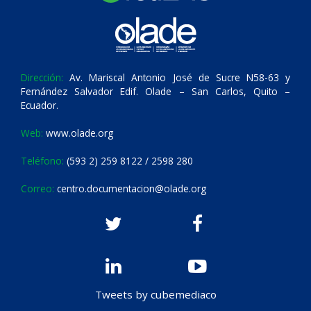
Dirección:
Av. Mariscal Antonio José de Sucre N58-63 y
Fernández Salvador Edif. Olade – San Carlos, Quito –
Ecuador.
Web:
www.olade.org
Teléfono:
(593 2) 259 8122 / 2598 280
Correo:
centro.documentacion@olade.org
Tweets by cubemediaco