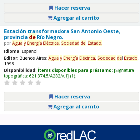
Hacer reserva
Agregar al carrito
Estación transformadora San Antonio Oeste,
provincia
de
Río Negro.
por
Agua
y
Energía
Eléctrica,
Sociedad
de
l
Estado
.
Idioma:
Español
Editor:
Buenos Aires:
Agua
y
Energía
Eléctrica,
Sociedad
de
l
Estado
,
1998
Disponibilidad:
Ítems disponibles para préstamo:
Signatura
topográfica:
621.374.5/A282/v.1
(1).
Hacer reserva
Agregar al carrito