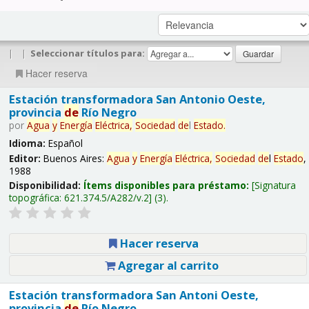
|
|
Seleccionar títulos para:
Hacer reserva
Estación transformadora San Antonio Oeste,
provincia
de
Río Negro
por
Agua
y
Energía
Eléctrica,
Sociedad
de
l
Estado
.
Idioma:
Español
Editor:
Buenos Aires:
Agua
y
Energía
Eléctrica,
Sociedad
de
l
Estado
,
1988
Disponibilidad:
Ítems disponibles para préstamo:
Signatura
topográfica:
621.374.5/A282/v.2
(3).
Hacer reserva
Agregar al carrito
Estación transformadora San Antoni Oeste,
provincia
de
Río Negro