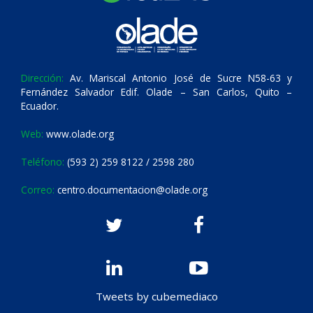
Dirección:
Av. Mariscal Antonio José de Sucre N58-63 y
Fernández Salvador Edif. Olade – San Carlos, Quito –
Ecuador.
Web:
www.olade.org
Teléfono:
(593 2) 259 8122 / 2598 280
Correo:
centro.documentacion@olade.org
Tweets by cubemediaco