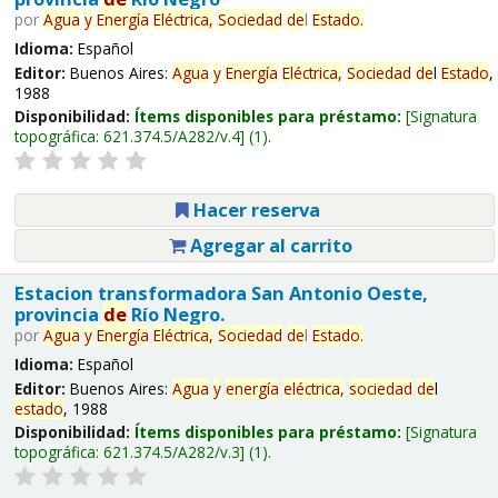
por
Agua
y
Energía
Eléctrica,
Sociedad
de
l
Estado
.
Idioma:
Español
Editor:
Buenos Aires:
Agua
y
Energía
Eléctrica,
Sociedad
de
l
Estado
,
1988
Disponibilidad:
Ítems disponibles para préstamo:
Signatura
topográfica:
621.374.5/A282/v.4
(1).
Hacer reserva
Agregar al carrito
Estacion transformadora San Antonio Oeste,
provincia
de
Río Negro.
por
Agua
y
Energía
Eléctrica,
Sociedad
de
l
Estado
.
Idioma:
Español
Editor:
Buenos Aires:
Agua
y
energía
eléctrica,
sociedad
de
l
estado
, 1988
Disponibilidad:
Ítems disponibles para préstamo:
Signatura
topográfica:
621.374.5/A282/v.3
(1).