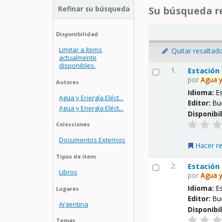
Refinar su búsqueda
Su búsqueda re
Disponibilidad
Limitar a ítems
Quitar resaltad
actualmente
disponibles.
1.
Estación
por
Agua
Autores
Idioma:
E
Agua y Energía Eléct...
Editor:
Bu
Agua y Energía Eléct...
Disponibi
Colecciones
Documentos Externos
Hacer r
Tipos de ítem
2.
Estación
Libros
por
Agua
Idioma:
E
Lugares
Editor:
Bu
Argentina
Disponibi
Temas