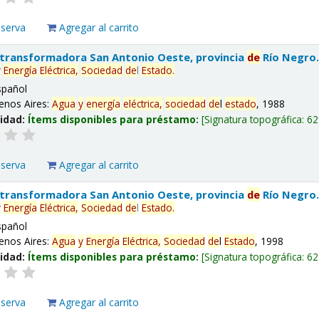
eserva
Agregar al carrito
 transformadora San Antonio Oeste, provincia
de
Río Negro
y
Energía
Eléctrica,
Sociedad
de
l
Estado
.
spañol
enos Aires:
Agua
y
energía
eléctrica,
sociedad
de
l
estado
, 1988
lidad:
Ítems disponibles para préstamo:
Signatura topográfica:
62
eserva
Agregar al carrito
 transformadora San Antonio Oeste, provincia
de
Río Negro
y
Energía
Eléctrica,
Sociedad
de
l
Estado
.
spañol
enos Aires:
Agua
y
Energía
Eléctrica,
Sociedad
de
l
Estado
, 1998
lidad:
Ítems disponibles para préstamo:
Signatura topográfica:
62
eserva
Agregar al carrito