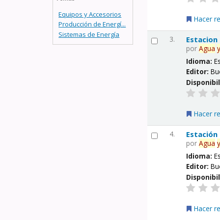
Equipos y Accesorios
Hacer r
Producción de Energí...
Sistemas de Energía
3.
Estacion
por
Agua
Idioma:
E
Editor:
Bu
Disponibi
Hacer r
4.
Estación
por
Agua
Idioma:
E
Editor:
Bu
Disponibi
Hacer r