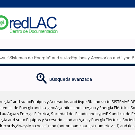
Búsqueda avanzada
nergía" and su-to:Equipos y Accesorios and itype:BK and su-to:SISTEMAS D
stemas de Energía and su-geo:Argentina and au:Agua y Energía Eléctrica, Soc
 au:Agua y Energía Eléctrica, Sociedad del Estado and itype:BK and ccode:E
gía and su-to:Equipos y Accesorios and au:Agua y Energía Eléctrica, Socie
llrecords,AlwaysMatches='') and (not-onloan-count,st-numeric >= 1) and (lost