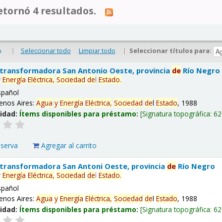
tornó 4 resultados.
|
Seleccionar todo
Limpiar todo
|
Seleccionar títulos para:
o
 transformadora San Antonio Oeste, provincia
de
Río Negro
y
Energía
Eléctrica,
Sociedad
de
l
Estado
.
spañol
enos Aires:
Agua
y
Energía
Eléctrica,
Sociedad
de
l
Estado
, 1988
lidad:
Ítems disponibles para préstamo:
Signatura topográfica:
62
eserva
Agregar al carrito
 transformadora San Antoni Oeste, provincia
de
Río Negro
y
Energía
Eléctrica,
Sociedad
de
l
Estado
.
spañol
enos Aires:
Agua
y
Energía
Eléctrica,
Sociedad
de
l
Estado
, 1988
lidad:
Ítems disponibles para préstamo:
Signatura topográfica:
62