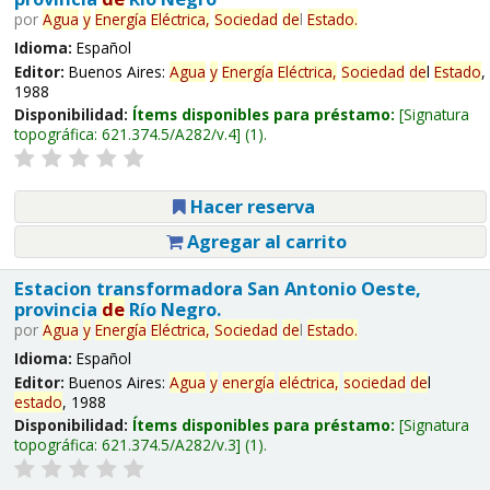
por
Agua
y
Energía
Eléctrica,
Sociedad
de
l
Estado
.
Idioma:
Español
Editor:
Buenos Aires:
Agua
y
Energía
Eléctrica,
Sociedad
de
l
Estado
,
1988
Disponibilidad:
Ítems disponibles para préstamo:
Signatura
topográfica:
621.374.5/A282/v.4
(1).
Hacer reserva
Agregar al carrito
Estacion transformadora San Antonio Oeste,
provincia
de
Río Negro.
por
Agua
y
Energía
Eléctrica,
Sociedad
de
l
Estado
.
Idioma:
Español
Editor:
Buenos Aires:
Agua
y
energía
eléctrica,
sociedad
de
l
estado
, 1988
Disponibilidad:
Ítems disponibles para préstamo:
Signatura
topográfica:
621.374.5/A282/v.3
(1).