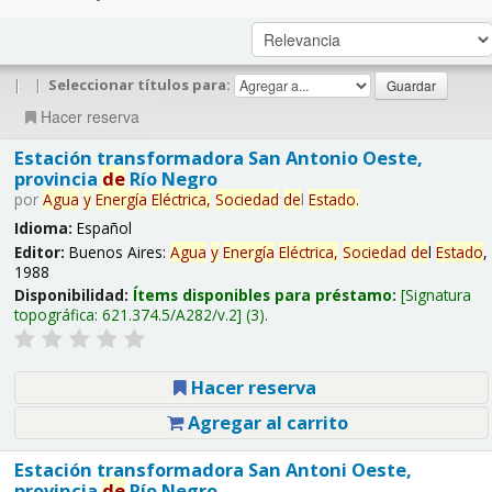
|
|
Seleccionar títulos para:
Hacer reserva
Estación transformadora San Antonio Oeste,
provincia
de
Río Negro
por
Agua
y
Energía
Eléctrica,
Sociedad
de
l
Estado
.
Idioma:
Español
Editor:
Buenos Aires:
Agua
y
Energía
Eléctrica,
Sociedad
de
l
Estado
,
1988
Disponibilidad:
Ítems disponibles para préstamo:
Signatura
topográfica:
621.374.5/A282/v.2
(3).
Hacer reserva
Agregar al carrito
Estación transformadora San Antoni Oeste,
provincia
de
Río Negro