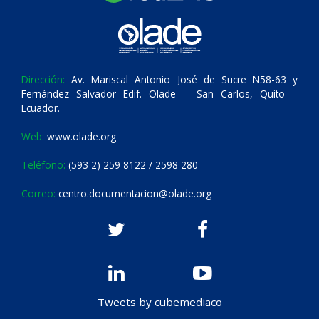
Dirección:
Av. Mariscal Antonio José de Sucre N58-63 y
Fernández Salvador Edif. Olade – San Carlos, Quito –
Ecuador.
Web:
www.olade.org
Teléfono:
(593 2) 259 8122 / 2598 280
Correo:
centro.documentacion@olade.org
Tweets by cubemediaco