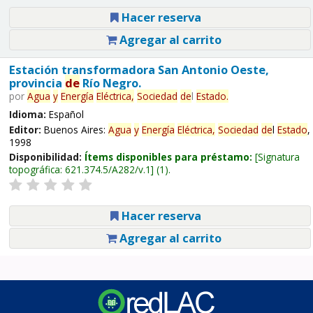
Hacer reserva
Agregar al carrito
Estación transformadora San Antonio Oeste,
provincia
de
Río Negro.
por
Agua
y
Energía
Eléctrica,
Sociedad
de
l
Estado
.
Idioma:
Español
Editor:
Buenos Aires:
Agua
y
Energía
Eléctrica,
Sociedad
de
l
Estado
,
1998
Disponibilidad:
Ítems disponibles para préstamo:
Signatura
topográfica:
621.374.5/A282/v.1
(1).
Hacer reserva
Agregar al carrito