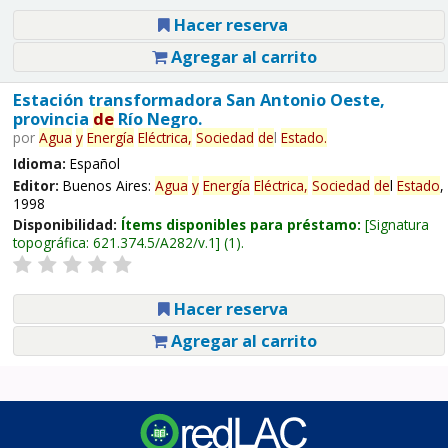
Hacer reserva
Agregar al carrito
Estación transformadora San Antonio Oeste,
provincia
de
Río Negro.
por
Agua
y
Energía
Eléctrica,
Sociedad
de
l
Estado
.
Idioma:
Español
Editor:
Buenos Aires:
Agua
y
Energía
Eléctrica,
Sociedad
de
l
Estado
,
1998
Disponibilidad:
Ítems disponibles para préstamo:
Signatura
topográfica:
621.374.5/A282/v.1
(1).
Hacer reserva
Agregar al carrito