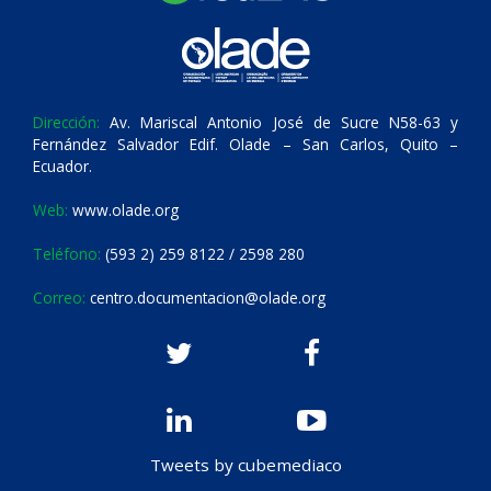
Dirección:
Av. Mariscal Antonio José de Sucre N58-63 y
Fernández Salvador Edif. Olade – San Carlos, Quito –
Ecuador.
Web:
www.olade.org
Teléfono:
(593 2) 259 8122 / 2598 280
Correo:
centro.documentacion@olade.org
Tweets by cubemediaco