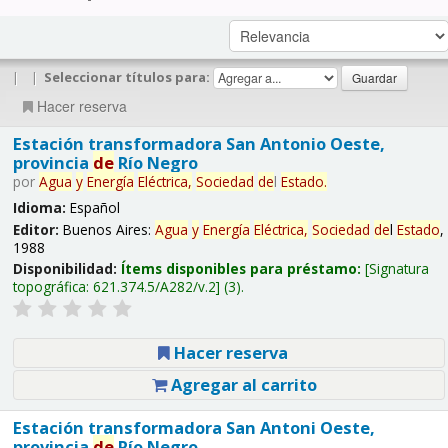
|
|
Seleccionar títulos para:
Hacer reserva
Estación transformadora San Antonio Oeste,
provincia
de
Río Negro
por
Agua
y
Energía
Eléctrica,
Sociedad
de
l
Estado
.
Idioma:
Español
Editor:
Buenos Aires:
Agua
y
Energía
Eléctrica,
Sociedad
de
l
Estado
,
1988
Disponibilidad:
Ítems disponibles para préstamo:
Signatura
topográfica:
621.374.5/A282/v.2
(3).
Hacer reserva
Agregar al carrito
Estación transformadora San Antoni Oeste,
provincia
de
Río Negro