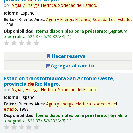
por
Agua
y
Energía
Eléctrica,
Sociedad
de
l
Estado
.
Idioma:
Español
Editor:
Buenos Aires:
Agua
y
Energía
Eléctrica,
Sociedad
de
l
Estado
,
1988
Disponibilidad:
Ítems disponibles para préstamo:
Signatura
topográfica:
621.374.5/A282/v.4
(1).
Hacer reserva
Agregar al carrito
Estacion transformadora San Antonio Oeste,
provincia
de
Río Negro.
por
Agua
y
Energía
Eléctrica,
Sociedad
de
l
Estado
.
Idioma:
Español
Editor:
Buenos Aires:
Agua
y
energía
eléctrica,
sociedad
de
l
estado
, 1988
Disponibilidad:
Ítems disponibles para préstamo:
Signatura
topográfica:
621.374.5/A282/v.3
(1).