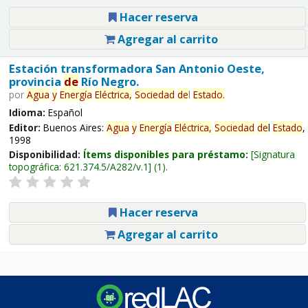
Hacer reserva
Agregar al carrito
Estación transformadora San Antonio Oeste,
provincia
de
Río Negro.
por
Agua
y
Energía
Eléctrica,
Sociedad
de
l
Estado
.
Idioma:
Español
Editor:
Buenos Aires:
Agua
y
Energía
Eléctrica,
Sociedad
de
l
Estado
,
1998
Disponibilidad:
Ítems disponibles para préstamo:
Signatura
topográfica:
621.374.5/A282/v.1
(1).
Hacer reserva
Agregar al carrito