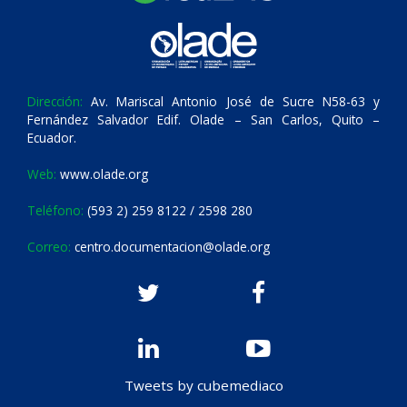
Dirección:
Av. Mariscal Antonio José de Sucre N58-63 y
Fernández Salvador Edif. Olade – San Carlos, Quito –
Ecuador.
Web:
www.olade.org
Teléfono:
(593 2) 259 8122 / 2598 280
Correo:
centro.documentacion@olade.org
Tweets by cubemediaco