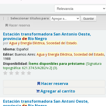
|
|
Seleccionar títulos para:
Hacer reserva
Estación transformadora San Antonio Oeste,
provincia
de
Río Negro
por
Agua
y
Energía
Eléctrica,
Sociedad
de
l
Estado
.
Idioma:
Español
Editor:
Buenos Aires:
Agua
y
Energía
Eléctrica,
Sociedad
de
l
Estado
,
1988
Disponibilidad:
Ítems disponibles para préstamo:
Signatura
topográfica:
621.374.5/A282/v.2
(3).
Hacer reserva
Agregar al carrito
Estación transformadora San Antoni Oeste,
provincia
de
Río Negro