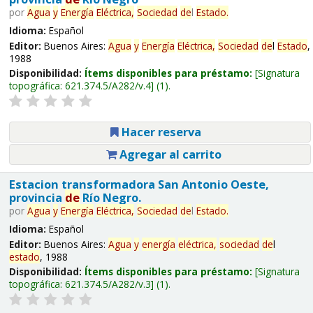
por
Agua
y
Energía
Eléctrica,
Sociedad
de
l
Estado
.
Idioma:
Español
Editor:
Buenos Aires:
Agua
y
Energía
Eléctrica,
Sociedad
de
l
Estado
,
1988
Disponibilidad:
Ítems disponibles para préstamo:
Signatura
topográfica:
621.374.5/A282/v.4
(1).
Hacer reserva
Agregar al carrito
Estacion transformadora San Antonio Oeste,
provincia
de
Río Negro.
por
Agua
y
Energía
Eléctrica,
Sociedad
de
l
Estado
.
Idioma:
Español
Editor:
Buenos Aires:
Agua
y
energía
eléctrica,
sociedad
de
l
estado
, 1988
Disponibilidad:
Ítems disponibles para préstamo:
Signatura
topográfica:
621.374.5/A282/v.3
(1).