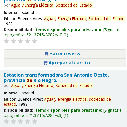
por
Agua
y
Energía
Eléctrica,
Sociedad
de
l
Estado
.
Idioma:
Español
Editor:
Buenos Aires:
Agua
y
Energía
Eléctrica,
Sociedad
de
l
Estado
,
1988
Disponibilidad:
Ítems disponibles para préstamo:
Signatura
topográfica:
621.374.5/A282/v.4
(1).
Hacer reserva
Agregar al carrito
Estacion transformadora San Antonio Oeste,
provincia
de
Río Negro.
por
Agua
y
Energía
Eléctrica,
Sociedad
de
l
Estado
.
Idioma:
Español
Editor:
Buenos Aires:
Agua
y
energía
eléctrica,
sociedad
de
l
estado
, 1988
Disponibilidad:
Ítems disponibles para préstamo:
Signatura
topográfica:
621.374.5/A282/v.3
(1).