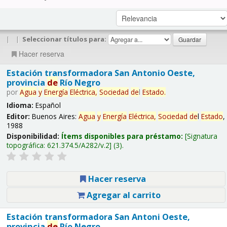
|
|
Seleccionar títulos para:
Hacer reserva
Estación transformadora San Antonio Oeste,
provincia
de
Río Negro
por
Agua
y
Energía
Eléctrica,
Sociedad
de
l
Estado
.
Idioma:
Español
Editor:
Buenos Aires:
Agua
y
Energía
Eléctrica,
Sociedad
de
l
Estado
,
1988
Disponibilidad:
Ítems disponibles para préstamo:
Signatura
topográfica:
621.374.5/A282/v.2
(3).
Hacer reserva
Agregar al carrito
Estación transformadora San Antoni Oeste,
provincia
de
Río Negro