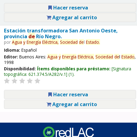
Hacer reserva
Agregar al carrito
Estación transformadora San Antonio Oeste,
provincia
de
Río Negro.
por
Agua
y
Energía
Eléctrica,
Sociedad
de
l
Estado
.
Idioma:
Español
Editor:
Buenos Aires:
Agua
y
Energía
Eléctrica,
Sociedad
de
l
Estado
,
1998
Disponibilidad:
Ítems disponibles para préstamo:
Signatura
topográfica:
621.374.5/A282/v.1
(1).
Hacer reserva
Agregar al carrito