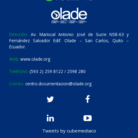
Dirección:
Av. Mariscal Antonio José de Sucre N58-63 y
Fernández Salvador Edif. Olade – San Carlos, Quito –
Ecuador.
Web:
www.olade.org
Teléfono:
(593 2) 259 8122 / 2598 280
Correo:
centro.documentacion@olade.org
Tweets by cubemediaco