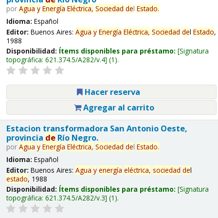
por
Agua
y
Energía
Eléctrica,
Sociedad
de
l
Estado
.
Idioma:
Español
Editor:
Buenos Aires:
Agua
y
Energía
Eléctrica,
Sociedad
de
l
Estado
,
1988
Disponibilidad:
Ítems disponibles para préstamo:
Signatura
topográfica:
621.374.5/A282/v.4
(1).
Hacer reserva
Agregar al carrito
Estacion transformadora San Antonio Oeste,
provincia
de
Río Negro.
por
Agua
y
Energía
Eléctrica,
Sociedad
de
l
Estado
.
Idioma:
Español
Editor:
Buenos Aires:
Agua
y
energía
eléctrica,
sociedad
de
l
estado
, 1988
Disponibilidad:
Ítems disponibles para préstamo:
Signatura
topográfica:
621.374.5/A282/v.3
(1).