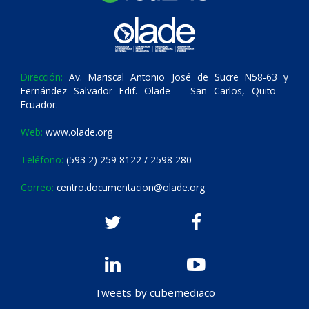
Dirección:
Av. Mariscal Antonio José de Sucre N58-63 y
Fernández Salvador Edif. Olade – San Carlos, Quito –
Ecuador.
Web:
www.olade.org
Teléfono:
(593 2) 259 8122 / 2598 280
Correo:
centro.documentacion@olade.org
Tweets by cubemediaco