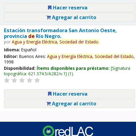
Hacer reserva
Agregar al carrito
Estación transformadora San Antonio Oeste,
provincia
de
Río Negro.
por
Agua
y
Energía
Eléctrica,
Sociedad
de
l
Estado
.
Idioma:
Español
Editor:
Buenos Aires:
Agua
y
Energía
Eléctrica,
Sociedad
de
l
Estado
,
1998
Disponibilidad:
Ítems disponibles para préstamo:
Signatura
topográfica:
621.374.5/A282/v.1
(1).
Hacer reserva
Agregar al carrito