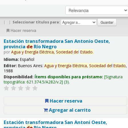
|
|
Seleccionar títulos para:
Hacer reserva
Estación transformadora San Antonio Oeste,
provincia
de
Río Negro
por
Agua
y
Energía
Eléctrica,
Sociedad
de
l
Estado
.
Idioma:
Español
Editor:
Buenos Aires:
Agua
y
Energía
Eléctrica,
Sociedad
de
l
Estado
,
1988
Disponibilidad:
Ítems disponibles para préstamo:
Signatura
topográfica:
621.374.5/A282/v.2
(3).
Hacer reserva
Agregar al carrito
Estación transformadora San Antoni Oeste,
provincia
de
Río Negro