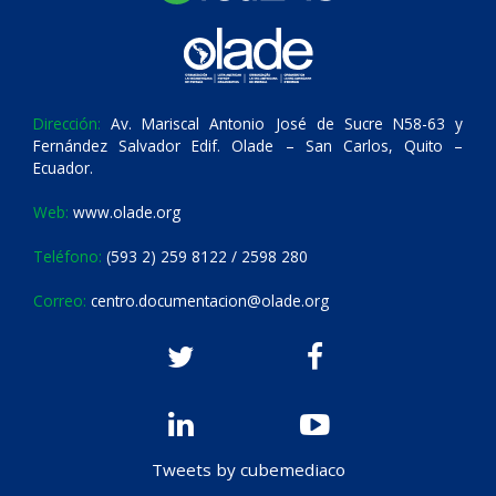
Dirección:
Av. Mariscal Antonio José de Sucre N58-63 y
Fernández Salvador Edif. Olade – San Carlos, Quito –
Ecuador.
Web:
www.olade.org
Teléfono:
(593 2) 259 8122 / 2598 280
Correo:
centro.documentacion@olade.org
Tweets by cubemediaco