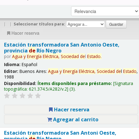
|
|
Seleccionar títulos para:
Hacer reserva
Estación transformadora San Antonio Oeste,
provincia
de
Río Negro
por
Agua
y
Energía
Eléctrica,
Sociedad
de
l
Estado
.
Idioma:
Español
Editor:
Buenos Aires:
Agua
y
Energía
Eléctrica,
Sociedad
de
l
Estado
,
1988
Disponibilidad:
Ítems disponibles para préstamo:
Signatura
topográfica:
621.374.5/A282/v.2
(3).
Hacer reserva
Agregar al carrito
Estación transformadora San Antoni Oeste,
provincia
de
Río Negro