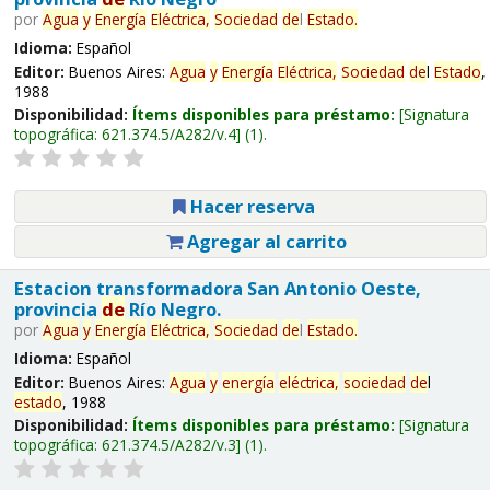
por
Agua
y
Energía
Eléctrica,
Sociedad
de
l
Estado
.
Idioma:
Español
Editor:
Buenos Aires:
Agua
y
Energía
Eléctrica,
Sociedad
de
l
Estado
,
1988
Disponibilidad:
Ítems disponibles para préstamo:
Signatura
topográfica:
621.374.5/A282/v.4
(1).
Hacer reserva
Agregar al carrito
Estacion transformadora San Antonio Oeste,
provincia
de
Río Negro.
por
Agua
y
Energía
Eléctrica,
Sociedad
de
l
Estado
.
Idioma:
Español
Editor:
Buenos Aires:
Agua
y
energía
eléctrica,
sociedad
de
l
estado
, 1988
Disponibilidad:
Ítems disponibles para préstamo:
Signatura
topográfica:
621.374.5/A282/v.3
(1).