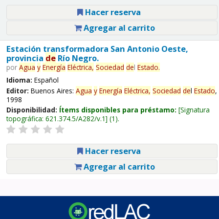
Hacer reserva
Agregar al carrito
Estación transformadora San Antonio Oeste,
provincia
de
Río Negro.
por
Agua
y
Energía
Eléctrica,
Sociedad
de
l
Estado
.
Idioma:
Español
Editor:
Buenos Aires:
Agua
y
Energía
Eléctrica,
Sociedad
de
l
Estado
,
1998
Disponibilidad:
Ítems disponibles para préstamo:
Signatura
topográfica:
621.374.5/A282/v.1
(1).
Hacer reserva
Agregar al carrito