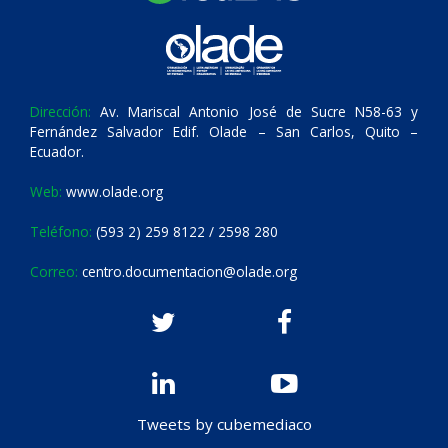
Dirección:
Av. Mariscal Antonio José de Sucre N58-63 y
Fernández Salvador Edif. Olade – San Carlos, Quito –
Ecuador.
Web:
www.olade.org
Teléfono:
(593 2) 259 8122 / 2598 280
Correo:
centro.documentacion@olade.org
Tweets by cubemediaco