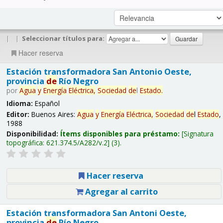
|
|
Seleccionar títulos para:
Hacer reserva
Estación transformadora San Antonio Oeste,
provincia
de
Río Negro
por
Agua
y
Energía
Eléctrica,
Sociedad
de
l
Estado
.
Idioma:
Español
Editor:
Buenos Aires:
Agua
y
Energía
Eléctrica,
Sociedad
de
l
Estado
,
1988
Disponibilidad:
Ítems disponibles para préstamo:
Signatura
topográfica:
621.374.5/A282/v.2
(3).
Hacer reserva
Agregar al carrito
Estación transformadora San Antoni Oeste,
provincia
de
Río Negro