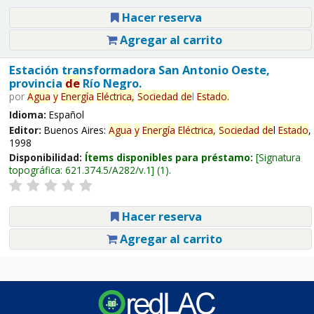
Hacer reserva
Agregar al carrito
Estación transformadora San Antonio Oeste,
provincia
de
Río Negro.
por
Agua
y
Energía
Eléctrica,
Sociedad
de
l
Estado
.
Idioma:
Español
Editor:
Buenos Aires:
Agua
y
Energía
Eléctrica,
Sociedad
de
l
Estado
,
1998
Disponibilidad:
Ítems disponibles para préstamo:
Signatura
topográfica:
621.374.5/A282/v.1
(1).
Hacer reserva
Agregar al carrito