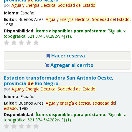
por
Agua
y
Energía
Eléctrica,
Sociedad
de
l
Estado
.
Idioma:
Español
Editor:
Buenos Aires:
Agua
y
Energía
Eléctrica,
Sociedad
de
l
Estado
,
1988
Disponibilidad:
Ítems disponibles para préstamo:
Signatura
topográfica:
621.374.5/A282/v.4
(1).
Hacer reserva
Agregar al carrito
Estacion transformadora San Antonio Oeste,
provincia
de
Río Negro.
por
Agua
y
Energía
Eléctrica,
Sociedad
de
l
Estado
.
Idioma:
Español
Editor:
Buenos Aires:
Agua
y
energía
eléctrica,
sociedad
de
l
estado
, 1988
Disponibilidad:
Ítems disponibles para préstamo:
Signatura
topográfica:
621.374.5/A282/v.3
(1).