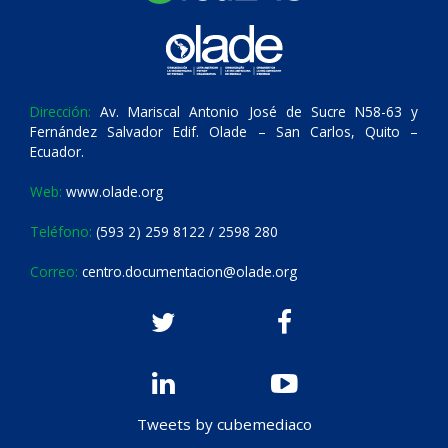
Dirección:
Av. Mariscal Antonio José de Sucre N58-63 y
Fernández Salvador Edif. Olade – San Carlos, Quito –
Ecuador.
Web:
www.olade.org
Teléfono:
(593 2) 259 8122 / 2598 280
Correo:
centro.documentacion@olade.org
Tweets by cubemediaco