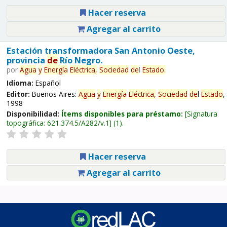
Hacer reserva
Agregar al carrito
Estación transformadora San Antonio Oeste,
provincia
de
Río Negro.
por
Agua
y
Energía
Eléctrica,
Sociedad
de
l
Estado
.
Idioma:
Español
Editor:
Buenos Aires:
Agua
y
Energía
Eléctrica,
Sociedad
de
l
Estado
,
1998
Disponibilidad:
Ítems disponibles para préstamo:
Signatura
topográfica:
621.374.5/A282/v.1
(1).
Hacer reserva
Agregar al carrito