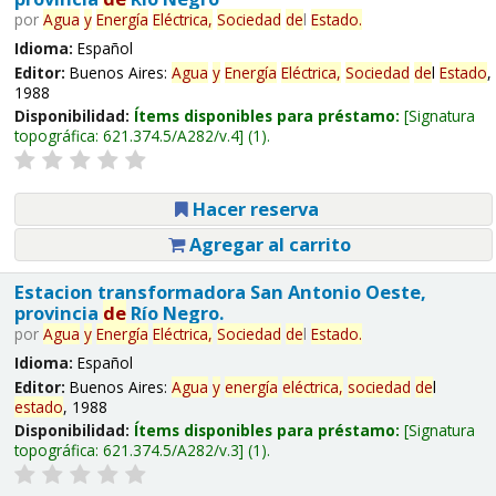
por
Agua
y
Energía
Eléctrica,
Sociedad
de
l
Estado
.
Idioma:
Español
Editor:
Buenos Aires:
Agua
y
Energía
Eléctrica,
Sociedad
de
l
Estado
,
1988
Disponibilidad:
Ítems disponibles para préstamo:
Signatura
topográfica:
621.374.5/A282/v.4
(1).
Hacer reserva
Agregar al carrito
Estacion transformadora San Antonio Oeste,
provincia
de
Río Negro.
por
Agua
y
Energía
Eléctrica,
Sociedad
de
l
Estado
.
Idioma:
Español
Editor:
Buenos Aires:
Agua
y
energía
eléctrica,
sociedad
de
l
estado
, 1988
Disponibilidad:
Ítems disponibles para préstamo:
Signatura
topográfica:
621.374.5/A282/v.3
(1).