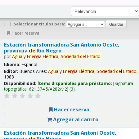
|
|
Seleccionar títulos para:
Hacer reserva
Estación transformadora San Antonio Oeste,
provincia
de
Río Negro
por
Agua
y
Energía
Eléctrica,
Sociedad
de
l
Estado
.
Idioma:
Español
Editor:
Buenos Aires:
Agua
y
Energía
Eléctrica,
Sociedad
de
l
Estado
,
1988
Disponibilidad:
Ítems disponibles para préstamo:
Signatura
topográfica:
621.374.5/A282/v.2
(3).
Hacer reserva
Agregar al carrito
Estación transformadora San Antoni Oeste,
provincia
de
Río Negro