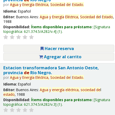
por
Agua
y
Energía
Eléctrica,
Sociedad
de
l
Estado
.
Idioma:
Español
Editor:
Buenos Aires:
Agua
y
Energía
Eléctrica,
Sociedad
de
l
Estado
,
1988
Disponibilidad:
Ítems disponibles para préstamo:
Signatura
topográfica:
621.374.5/A282/v.4
(1).
Hacer reserva
Agregar al carrito
Estacion transformadora San Antonio Oeste,
provincia
de
Río Negro.
por
Agua
y
Energía
Eléctrica,
Sociedad
de
l
Estado
.
Idioma:
Español
Editor:
Buenos Aires:
Agua
y
energía
eléctrica,
sociedad
de
l
estado
, 1988
Disponibilidad:
Ítems disponibles para préstamo:
Signatura
topográfica:
621.374.5/A282/v.3
(1).