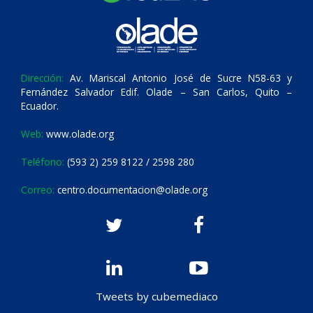
Dirección:
Av. Mariscal Antonio José de Sucre N58-63 y
Fernández Salvador Edif. Olade – San Carlos, Quito –
Ecuador.
Web:
www.olade.org
Teléfono:
(593 2) 259 8122 / 2598 280
Correo:
centro.documentacion@olade.org
Tweets by cubemediaco