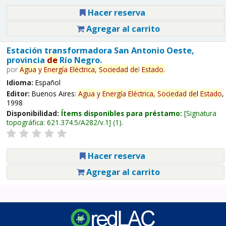
Hacer reserva
Agregar al carrito
Estación transformadora San Antonio Oeste,
provincia
de
Río Negro.
por
Agua
y
Energía
Eléctrica,
Sociedad
de
l
Estado
.
Idioma:
Español
Editor:
Buenos Aires:
Agua
y
Energía
Eléctrica,
Sociedad
de
l
Estado
,
1998
Disponibilidad:
Ítems disponibles para préstamo:
Signatura
topográfica:
621.374.5/A282/v.1
(1).
Hacer reserva
Agregar al carrito