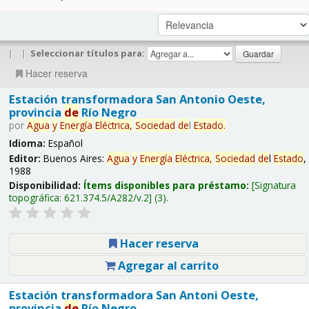
|
|
Seleccionar títulos para:
Hacer reserva
Estación transformadora San Antonio Oeste,
provincia
de
Río Negro
por
Agua
y
Energía
Eléctrica,
Sociedad
de
l
Estado
.
Idioma:
Español
Editor:
Buenos Aires:
Agua
y
Energía
Eléctrica,
Sociedad
de
l
Estado
,
1988
Disponibilidad:
Ítems disponibles para préstamo:
Signatura
topográfica:
621.374.5/A282/v.2
(3).
Hacer reserva
Agregar al carrito
Estación transformadora San Antoni Oeste,
provincia
de
Río Negro