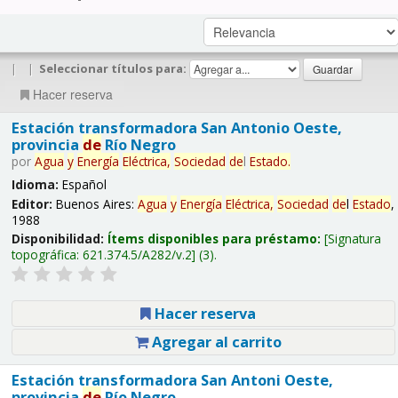
|
|
Seleccionar títulos para:
Hacer reserva
Estación transformadora San Antonio Oeste,
provincia
de
Río Negro
por
Agua
y
Energía
Eléctrica,
Sociedad
de
l
Estado
.
Idioma:
Español
Editor:
Buenos Aires:
Agua
y
Energía
Eléctrica,
Sociedad
de
l
Estado
,
1988
Disponibilidad:
Ítems disponibles para préstamo:
Signatura
topográfica:
621.374.5/A282/v.2
(3).
Hacer reserva
Agregar al carrito
Estación transformadora San Antoni Oeste,
provincia
de
Río Negro