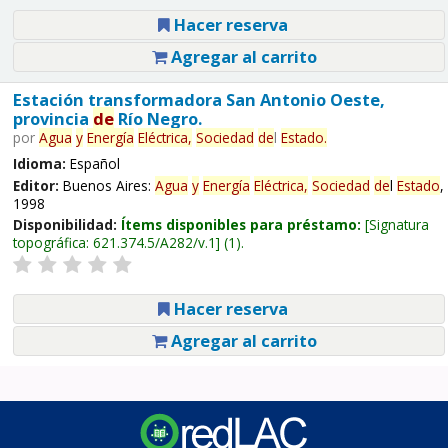
Hacer reserva
Agregar al carrito
Estación transformadora San Antonio Oeste,
provincia
de
Río Negro.
por
Agua
y
Energía
Eléctrica,
Sociedad
de
l
Estado
.
Idioma:
Español
Editor:
Buenos Aires:
Agua
y
Energía
Eléctrica,
Sociedad
de
l
Estado
,
1998
Disponibilidad:
Ítems disponibles para préstamo:
Signatura
topográfica:
621.374.5/A282/v.1
(1).
Hacer reserva
Agregar al carrito