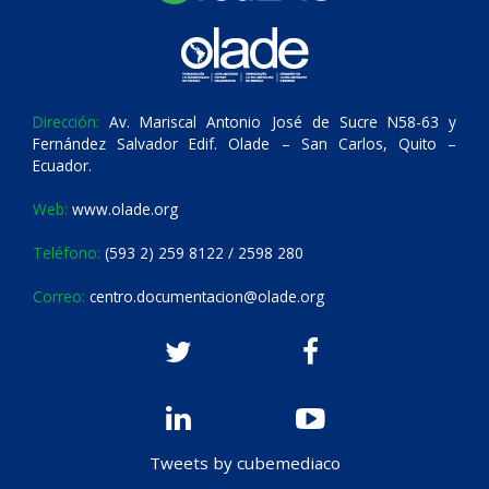
Dirección:
Av. Mariscal Antonio José de Sucre N58-63 y
Fernández Salvador Edif. Olade – San Carlos, Quito –
Ecuador.
Web:
www.olade.org
Teléfono:
(593 2) 259 8122 / 2598 280
Correo:
centro.documentacion@olade.org
Tweets by cubemediaco