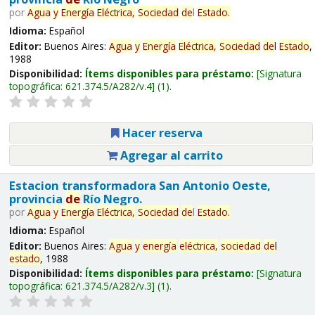
por
Agua
y
Energía
Eléctrica,
Sociedad
de
l
Estado
.
Idioma:
Español
Editor:
Buenos Aires:
Agua
y
Energía
Eléctrica,
Sociedad
de
l
Estado
,
1988
Disponibilidad:
Ítems disponibles para préstamo:
Signatura
topográfica:
621.374.5/A282/v.4
(1).
Hacer reserva
Agregar al carrito
Estacion transformadora San Antonio Oeste,
provincia
de
Río Negro.
por
Agua
y
Energía
Eléctrica,
Sociedad
de
l
Estado
.
Idioma:
Español
Editor:
Buenos Aires:
Agua
y
energía
eléctrica,
sociedad
de
l
estado
, 1988
Disponibilidad:
Ítems disponibles para préstamo:
Signatura
topográfica:
621.374.5/A282/v.3
(1).