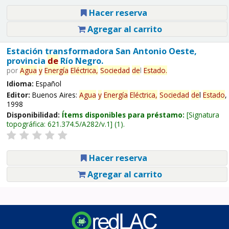
Hacer reserva
Agregar al carrito
Estación transformadora San Antonio Oeste,
provincia
de
Río Negro.
por
Agua
y
Energía
Eléctrica,
Sociedad
de
l
Estado
.
Idioma:
Español
Editor:
Buenos Aires:
Agua
y
Energía
Eléctrica,
Sociedad
de
l
Estado
,
1998
Disponibilidad:
Ítems disponibles para préstamo:
Signatura
topográfica:
621.374.5/A282/v.1
(1).
Hacer reserva
Agregar al carrito