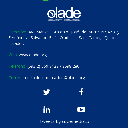
Dirección:
Av. Mariscal Antonio José de Sucre N58-63 y
Fernández Salvador Edif. Olade – San Carlos, Quito –
Ecuador.
Web:
www.olade.org
Teléfono:
(593 2) 259 8122 / 2598 280
Correo:
centro.documentacion@olade.org
Tweets by cubemediaco