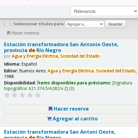
|
|
Seleccionar títulos para:
Hacer reserva
Estación transformadora San Antonio Oeste,
provincia
de
Río Negro
por
Agua
y
Energía
Eléctrica,
Sociedad
de
l
Estado
.
Idioma:
Español
Editor:
Buenos Aires:
Agua
y
Energía
Eléctrica,
Sociedad
de
l
Estado
,
1988
Disponibilidad:
Ítems disponibles para préstamo:
Signatura
topográfica:
621.374.5/A282/v.2
(3).
Hacer reserva
Agregar al carrito
Estación transformadora San Antoni Oeste,
provincia
de
Río Negro