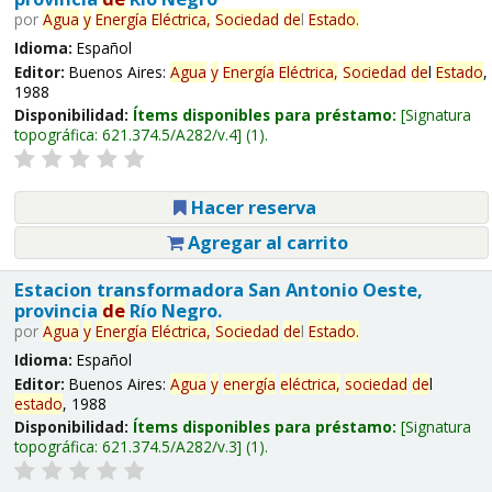
por
Agua
y
Energía
Eléctrica,
Sociedad
de
l
Estado
.
Idioma:
Español
Editor:
Buenos Aires:
Agua
y
Energía
Eléctrica,
Sociedad
de
l
Estado
,
1988
Disponibilidad:
Ítems disponibles para préstamo:
Signatura
topográfica:
621.374.5/A282/v.4
(1).
Hacer reserva
Agregar al carrito
Estacion transformadora San Antonio Oeste,
provincia
de
Río Negro.
por
Agua
y
Energía
Eléctrica,
Sociedad
de
l
Estado
.
Idioma:
Español
Editor:
Buenos Aires:
Agua
y
energía
eléctrica,
sociedad
de
l
estado
, 1988
Disponibilidad:
Ítems disponibles para préstamo:
Signatura
topográfica:
621.374.5/A282/v.3
(1).