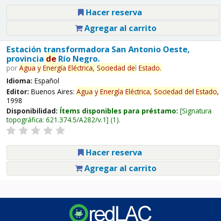
Hacer reserva
Agregar al carrito
Estación transformadora San Antonio Oeste,
provincia
de
Río Negro.
por
Agua
y
Energía
Eléctrica,
Sociedad
de
l
Estado
.
Idioma:
Español
Editor:
Buenos Aires:
Agua
y
Energía
Eléctrica,
Sociedad
de
l
Estado
,
1998
Disponibilidad:
Ítems disponibles para préstamo:
Signatura
topográfica:
621.374.5/A282/v.1
(1).
Hacer reserva
Agregar al carrito