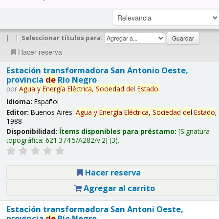
|
|
Seleccionar títulos para:
Hacer reserva
Estación transformadora San Antonio Oeste,
provincia
de
Río Negro
por
Agua
y
Energía
Eléctrica,
Sociedad
de
l
Estado
.
Idioma:
Español
Editor:
Buenos Aires:
Agua
y
Energía
Eléctrica,
Sociedad
de
l
Estado
,
1988
Disponibilidad:
Ítems disponibles para préstamo:
Signatura
topográfica:
621.374.5/A282/v.2
(3).
Hacer reserva
Agregar al carrito
Estación transformadora San Antoni Oeste,
provincia
de
Río Negro