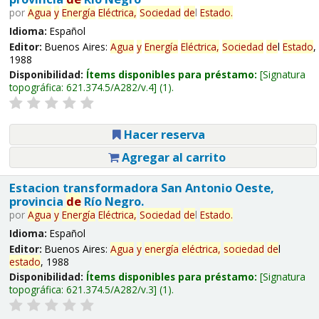
por
Agua
y
Energía
Eléctrica,
Sociedad
de
l
Estado
.
Idioma:
Español
Editor:
Buenos Aires:
Agua
y
Energía
Eléctrica,
Sociedad
de
l
Estado
,
1988
Disponibilidad:
Ítems disponibles para préstamo:
Signatura
topográfica:
621.374.5/A282/v.4
(1).
Hacer reserva
Agregar al carrito
Estacion transformadora San Antonio Oeste,
provincia
de
Río Negro.
por
Agua
y
Energía
Eléctrica,
Sociedad
de
l
Estado
.
Idioma:
Español
Editor:
Buenos Aires:
Agua
y
energía
eléctrica,
sociedad
de
l
estado
, 1988
Disponibilidad:
Ítems disponibles para préstamo:
Signatura
topográfica:
621.374.5/A282/v.3
(1).