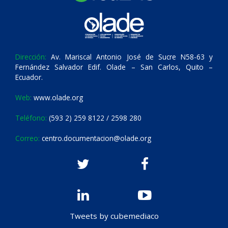
Dirección:
Av. Mariscal Antonio José de Sucre N58-63 y
Fernández Salvador Edif. Olade – San Carlos, Quito –
Ecuador.
Web:
www.olade.org
Teléfono:
(593 2) 259 8122 / 2598 280
Correo:
centro.documentacion@olade.org
Tweets by cubemediaco