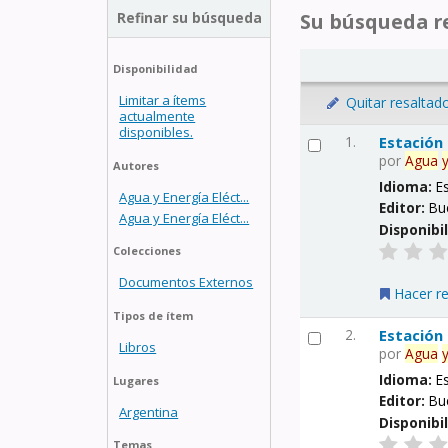
Refinar su búsqueda
Su búsqueda re
Disponibilidad
Limitar a ítems
Quitar resaltad
actualmente
disponibles.
1.
Estación
por
Agua
Autores
Idioma:
E
Agua y Energía Eléct...
Editor:
Bu
Agua y Energía Eléct...
Disponibi
Colecciones
Documentos Externos
Hacer r
Tipos de ítem
2.
Estación
Libros
por
Agua
Idioma:
E
Lugares
Editor:
Bu
Argentina
Disponibi
Temas