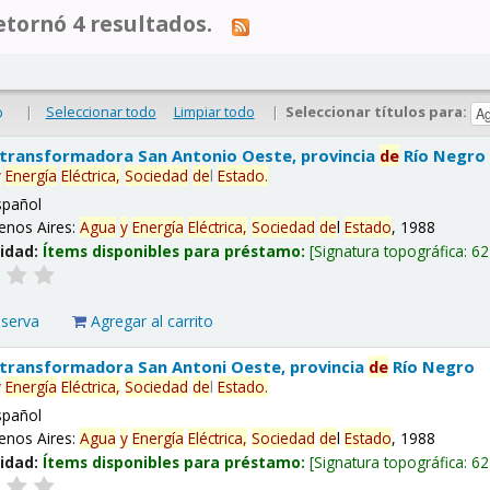
tornó 4 resultados.
|
Seleccionar todo
Limpiar todo
|
Seleccionar títulos para:
o
 transformadora San Antonio Oeste, provincia
de
Río Negro
y
Energía
Eléctrica,
Sociedad
de
l
Estado
.
spañol
enos Aires:
Agua
y
Energía
Eléctrica,
Sociedad
de
l
Estado
, 1988
lidad:
Ítems disponibles para préstamo:
Signatura topográfica:
62
eserva
Agregar al carrito
 transformadora San Antoni Oeste, provincia
de
Río Negro
y
Energía
Eléctrica,
Sociedad
de
l
Estado
.
spañol
enos Aires:
Agua
y
Energía
Eléctrica,
Sociedad
de
l
Estado
, 1988
lidad:
Ítems disponibles para préstamo:
Signatura topográfica:
62