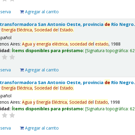
eserva
Agregar al carrito
 transformadora San Antonio Oeste, provincia
de
Río Negro
y
Energía
Eléctrica,
Sociedad
de
l
Estado
.
spañol
enos Aires:
Agua
y
energía
eléctrica,
sociedad
de
l
estado
, 1988
lidad:
Ítems disponibles para préstamo:
Signatura topográfica:
62
eserva
Agregar al carrito
 transformadora San Antonio Oeste, provincia
de
Río Negro
y
Energía
Eléctrica,
Sociedad
de
l
Estado
.
spañol
enos Aires:
Agua
y
Energía
Eléctrica,
Sociedad
de
l
Estado
, 1998
lidad:
Ítems disponibles para préstamo:
Signatura topográfica:
62
eserva
Agregar al carrito