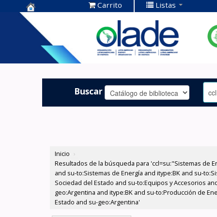
Carrito
Listas
Centro de
Documentación
OLADE -
Buscar
Inicio
›
Resultados de la búsqueda para 'ccl=su:"Sistemas de E
and su-to:Sistemas de Energía and itype:BK and su-to:Si
Sociedad del Estado and su-to:Equipos y Accesorios and
geo:Argentina and itype:BK and su-to:Producción de Ener
Estado and su-geo:Argentina'