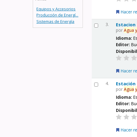
Equipos y Accesorios
Hacer r
Producción de Energí...
Sistemas de Energía
3.
Estacion
por
Agua
Idioma:
E
Editor:
Bu
Disponibi
Hacer r
4.
Estación
por
Agua
Idioma:
E
Editor:
Bu
Disponibi
Hacer r