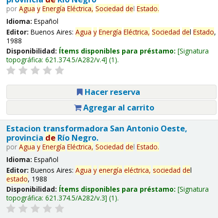
por
Agua
y
Energía
Eléctrica,
Sociedad
de
l
Estado
.
Idioma:
Español
Editor:
Buenos Aires:
Agua
y
Energía
Eléctrica,
Sociedad
de
l
Estado
,
1988
Disponibilidad:
Ítems disponibles para préstamo:
Signatura
topográfica:
621.374.5/A282/v.4
(1).
Hacer reserva
Agregar al carrito
Estacion transformadora San Antonio Oeste,
provincia
de
Río Negro.
por
Agua
y
Energía
Eléctrica,
Sociedad
de
l
Estado
.
Idioma:
Español
Editor:
Buenos Aires:
Agua
y
energía
eléctrica,
sociedad
de
l
estado
, 1988
Disponibilidad:
Ítems disponibles para préstamo:
Signatura
topográfica:
621.374.5/A282/v.3
(1).