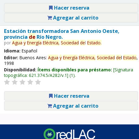
Hacer reserva
Agregar al carrito
Estación transformadora San Antonio Oeste,
provincia
de
Río Negro.
por
Agua
y
Energía
Eléctrica,
Sociedad
de
l
Estado
.
Idioma:
Español
Editor:
Buenos Aires:
Agua
y
Energía
Eléctrica,
Sociedad
de
l
Estado
,
1998
Disponibilidad:
Ítems disponibles para préstamo:
Signatura
topográfica:
621.374.5/A282/v.1
(1).
Hacer reserva
Agregar al carrito