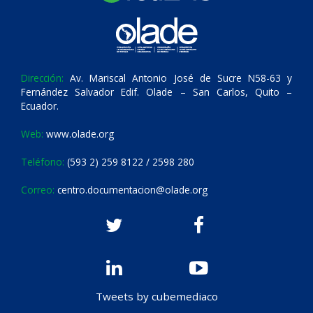
Dirección:
Av. Mariscal Antonio José de Sucre N58-63 y
Fernández Salvador Edif. Olade – San Carlos, Quito –
Ecuador.
Web:
www.olade.org
Teléfono:
(593 2) 259 8122 / 2598 280
Correo:
centro.documentacion@olade.org
Tweets by cubemediaco