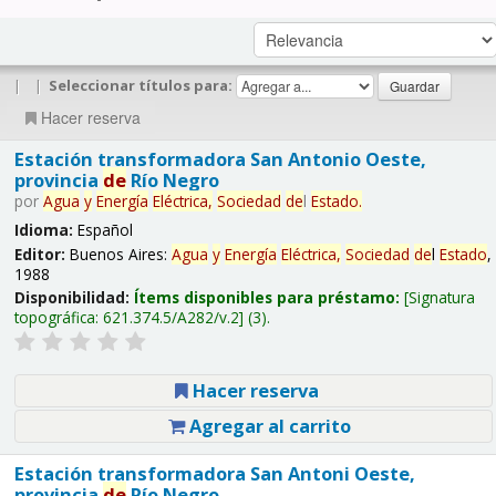
|
|
Seleccionar títulos para:
Hacer reserva
Estación transformadora San Antonio Oeste,
provincia
de
Río Negro
por
Agua
y
Energía
Eléctrica,
Sociedad
de
l
Estado
.
Idioma:
Español
Editor:
Buenos Aires:
Agua
y
Energía
Eléctrica,
Sociedad
de
l
Estado
,
1988
Disponibilidad:
Ítems disponibles para préstamo:
Signatura
topográfica:
621.374.5/A282/v.2
(3).
Hacer reserva
Agregar al carrito
Estación transformadora San Antoni Oeste,
provincia
de
Río Negro