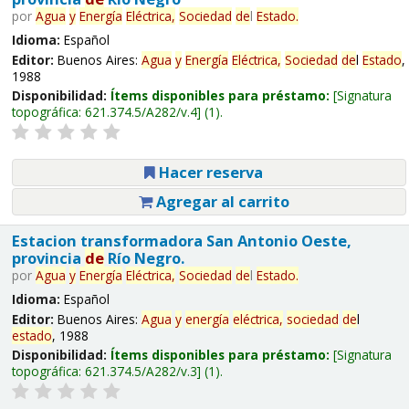
por
Agua
y
Energía
Eléctrica,
Sociedad
de
l
Estado
.
Idioma:
Español
Editor:
Buenos Aires:
Agua
y
Energía
Eléctrica,
Sociedad
de
l
Estado
,
1988
Disponibilidad:
Ítems disponibles para préstamo:
Signatura
topográfica:
621.374.5/A282/v.4
(1).
Hacer reserva
Agregar al carrito
Estacion transformadora San Antonio Oeste,
provincia
de
Río Negro.
por
Agua
y
Energía
Eléctrica,
Sociedad
de
l
Estado
.
Idioma:
Español
Editor:
Buenos Aires:
Agua
y
energía
eléctrica,
sociedad
de
l
estado
, 1988
Disponibilidad:
Ítems disponibles para préstamo:
Signatura
topográfica:
621.374.5/A282/v.3
(1).