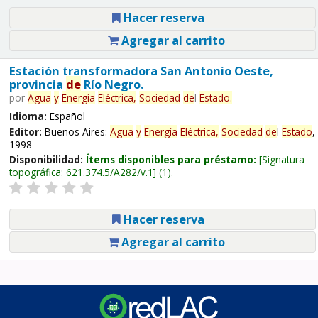
Hacer reserva
Agregar al carrito
Estación transformadora San Antonio Oeste,
provincia
de
Río Negro.
por
Agua
y
Energía
Eléctrica,
Sociedad
de
l
Estado
.
Idioma:
Español
Editor:
Buenos Aires:
Agua
y
Energía
Eléctrica,
Sociedad
de
l
Estado
,
1998
Disponibilidad:
Ítems disponibles para préstamo:
Signatura
topográfica:
621.374.5/A282/v.1
(1).
Hacer reserva
Agregar al carrito