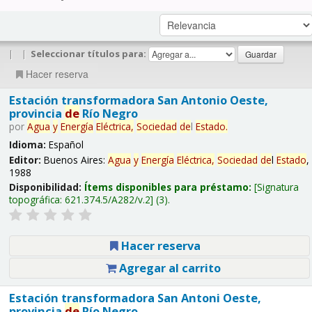
|
|
Seleccionar títulos para:
Hacer reserva
Estación transformadora San Antonio Oeste,
provincia
de
Río Negro
por
Agua
y
Energía
Eléctrica,
Sociedad
de
l
Estado
.
Idioma:
Español
Editor:
Buenos Aires:
Agua
y
Energía
Eléctrica,
Sociedad
de
l
Estado
,
1988
Disponibilidad:
Ítems disponibles para préstamo:
Signatura
topográfica:
621.374.5/A282/v.2
(3).
Hacer reserva
Agregar al carrito
Estación transformadora San Antoni Oeste,
provincia
de
Río Negro