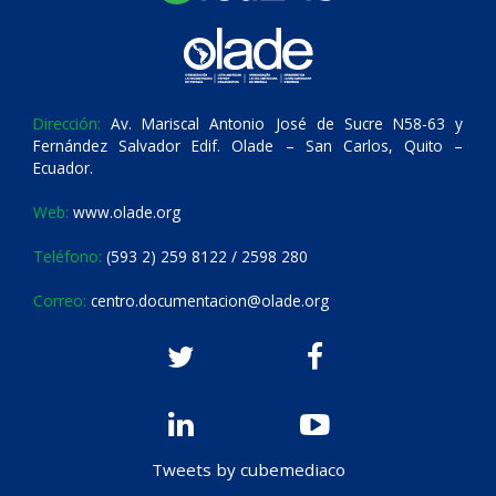
Dirección:
Av. Mariscal Antonio José de Sucre N58-63 y
Fernández Salvador Edif. Olade – San Carlos, Quito –
Ecuador.
Web:
www.olade.org
Teléfono:
(593 2) 259 8122 / 2598 280
Correo:
centro.documentacion@olade.org
Tweets by cubemediaco