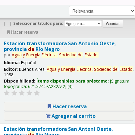
|
|
Seleccionar títulos para:
Hacer reserva
Estación transformadora San Antonio Oeste,
provincia
de
Río Negro
por
Agua
y
Energía
Eléctrica,
Sociedad
de
l
Estado
.
Idioma:
Español
Editor:
Buenos Aires:
Agua
y
Energía
Eléctrica,
Sociedad
de
l
Estado
,
1988
Disponibilidad:
Ítems disponibles para préstamo:
Signatura
topográfica:
621.374.5/A282/v.2
(3).
Hacer reserva
Agregar al carrito
Estación transformadora San Antoni Oeste,
provincia
de
Río Negro