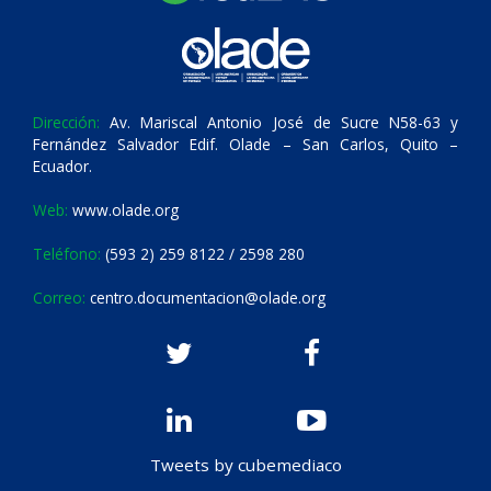
Dirección:
Av. Mariscal Antonio José de Sucre N58-63 y
Fernández Salvador Edif. Olade – San Carlos, Quito –
Ecuador.
Web:
www.olade.org
Teléfono:
(593 2) 259 8122 / 2598 280
Correo:
centro.documentacion@olade.org
Tweets by cubemediaco