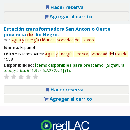
Hacer reserva
Agregar al carrito
Estación transformadora San Antonio Oeste,
provincia
de
Río Negro.
por
Agua
y
Energía
Eléctrica,
Sociedad
de
l
Estado
.
Idioma:
Español
Editor:
Buenos Aires:
Agua
y
Energía
Eléctrica,
Sociedad
de
l
Estado
,
1998
Disponibilidad:
Ítems disponibles para préstamo:
Signatura
topográfica:
621.374.5/A282/v.1
(1).
Hacer reserva
Agregar al carrito