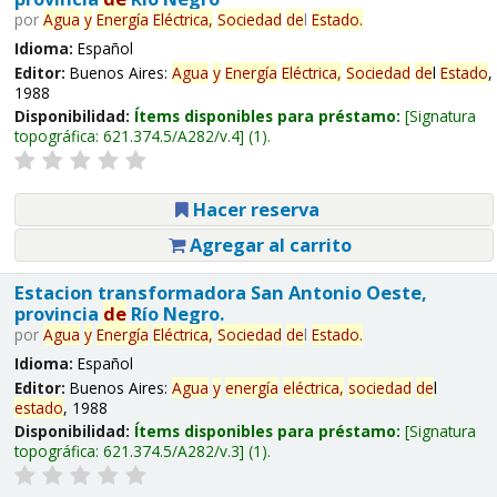
por
Agua
y
Energía
Eléctrica,
Sociedad
de
l
Estado
.
Idioma:
Español
Editor:
Buenos Aires:
Agua
y
Energía
Eléctrica,
Sociedad
de
l
Estado
,
1988
Disponibilidad:
Ítems disponibles para préstamo:
Signatura
topográfica:
621.374.5/A282/v.4
(1).
Hacer reserva
Agregar al carrito
Estacion transformadora San Antonio Oeste,
provincia
de
Río Negro.
por
Agua
y
Energía
Eléctrica,
Sociedad
de
l
Estado
.
Idioma:
Español
Editor:
Buenos Aires:
Agua
y
energía
eléctrica,
sociedad
de
l
estado
, 1988
Disponibilidad:
Ítems disponibles para préstamo:
Signatura
topográfica:
621.374.5/A282/v.3
(1).