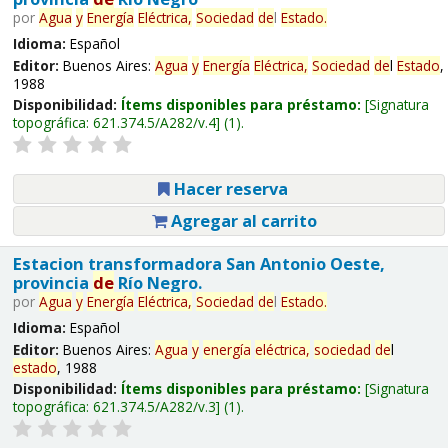
por
Agua
y
Energía
Eléctrica,
Sociedad
de
l
Estado
.
Idioma:
Español
Editor:
Buenos Aires:
Agua
y
Energía
Eléctrica,
Sociedad
de
l
Estado
,
1988
Disponibilidad:
Ítems disponibles para préstamo:
Signatura
topográfica:
621.374.5/A282/v.4
(1).
Hacer reserva
Agregar al carrito
Estacion transformadora San Antonio Oeste,
provincia
de
Río Negro.
por
Agua
y
Energía
Eléctrica,
Sociedad
de
l
Estado
.
Idioma:
Español
Editor:
Buenos Aires:
Agua
y
energía
eléctrica,
sociedad
de
l
estado
, 1988
Disponibilidad:
Ítems disponibles para préstamo:
Signatura
topográfica:
621.374.5/A282/v.3
(1).