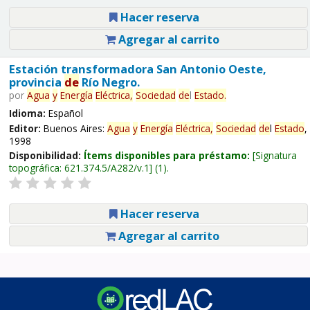
Hacer reserva
Agregar al carrito
Estación transformadora San Antonio Oeste,
provincia
de
Río Negro.
por
Agua
y
Energía
Eléctrica,
Sociedad
de
l
Estado
.
Idioma:
Español
Editor:
Buenos Aires:
Agua
y
Energía
Eléctrica,
Sociedad
de
l
Estado
,
1998
Disponibilidad:
Ítems disponibles para préstamo:
Signatura
topográfica:
621.374.5/A282/v.1
(1).
Hacer reserva
Agregar al carrito