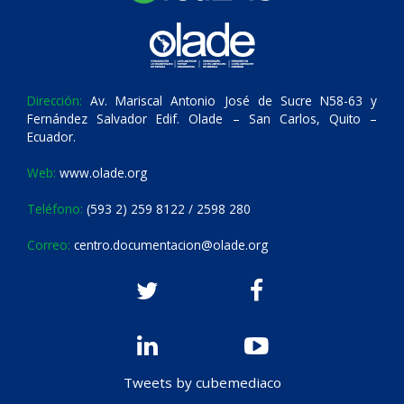
Dirección:
Av. Mariscal Antonio José de Sucre N58-63 y
Fernández Salvador Edif. Olade – San Carlos, Quito –
Ecuador.
Web:
www.olade.org
Teléfono:
(593 2) 259 8122 / 2598 280
Correo:
centro.documentacion@olade.org
Tweets by cubemediaco