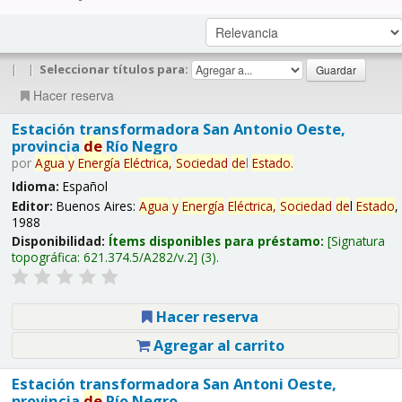
|
|
Seleccionar títulos para:
Hacer reserva
Estación transformadora San Antonio Oeste,
provincia
de
Río Negro
por
Agua
y
Energía
Eléctrica,
Sociedad
de
l
Estado
.
Idioma:
Español
Editor:
Buenos Aires:
Agua
y
Energía
Eléctrica,
Sociedad
de
l
Estado
,
1988
Disponibilidad:
Ítems disponibles para préstamo:
Signatura
topográfica:
621.374.5/A282/v.2
(3).
Hacer reserva
Agregar al carrito
Estación transformadora San Antoni Oeste,
provincia
de
Río Negro