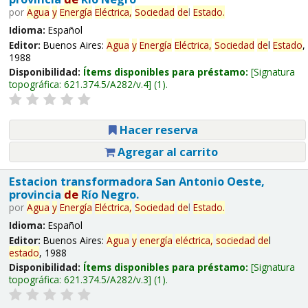
por
Agua
y
Energía
Eléctrica,
Sociedad
de
l
Estado
.
Idioma:
Español
Editor:
Buenos Aires:
Agua
y
Energía
Eléctrica,
Sociedad
de
l
Estado
,
1988
Disponibilidad:
Ítems disponibles para préstamo:
Signatura
topográfica:
621.374.5/A282/v.4
(1).
Hacer reserva
Agregar al carrito
Estacion transformadora San Antonio Oeste,
provincia
de
Río Negro.
por
Agua
y
Energía
Eléctrica,
Sociedad
de
l
Estado
.
Idioma:
Español
Editor:
Buenos Aires:
Agua
y
energía
eléctrica,
sociedad
de
l
estado
, 1988
Disponibilidad:
Ítems disponibles para préstamo:
Signatura
topográfica:
621.374.5/A282/v.3
(1).