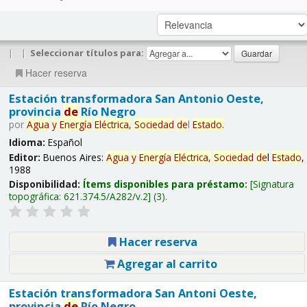
|
|
Seleccionar títulos para:
Hacer reserva
Estación transformadora San Antonio Oeste,
provincia
de
Río Negro
por
Agua
y
Energía
Eléctrica,
Sociedad
de
l
Estado
.
Idioma:
Español
Editor:
Buenos Aires:
Agua
y
Energía
Eléctrica,
Sociedad
de
l
Estado
,
1988
Disponibilidad:
Ítems disponibles para préstamo:
Signatura
topográfica:
621.374.5/A282/v.2
(3).
Hacer reserva
Agregar al carrito
Estación transformadora San Antoni Oeste,
provincia
de
Río Negro