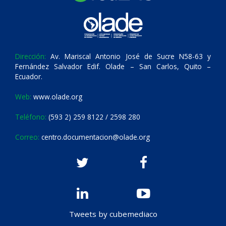
Dirección:
Av. Mariscal Antonio José de Sucre N58-63 y
Fernández Salvador Edif. Olade – San Carlos, Quito –
Ecuador.
Web:
www.olade.org
Teléfono:
(593 2) 259 8122 / 2598 280
Correo:
centro.documentacion@olade.org
Tweets by cubemediaco