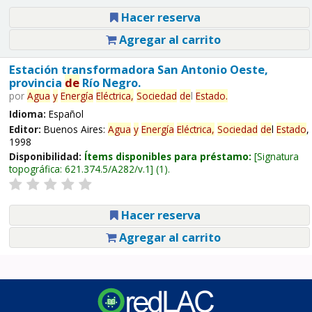
Hacer reserva
Agregar al carrito
Estación transformadora San Antonio Oeste,
provincia
de
Río Negro.
por
Agua
y
Energía
Eléctrica,
Sociedad
de
l
Estado
.
Idioma:
Español
Editor:
Buenos Aires:
Agua
y
Energía
Eléctrica,
Sociedad
de
l
Estado
,
1998
Disponibilidad:
Ítems disponibles para préstamo:
Signatura
topográfica:
621.374.5/A282/v.1
(1).
Hacer reserva
Agregar al carrito