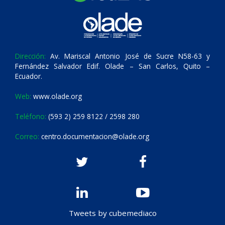
Dirección:
Av. Mariscal Antonio José de Sucre N58-63 y
Fernández Salvador Edif. Olade – San Carlos, Quito –
Ecuador.
Web:
www.olade.org
Teléfono:
(593 2) 259 8122 / 2598 280
Correo:
centro.documentacion@olade.org
Tweets by cubemediaco