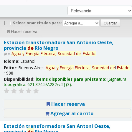
|
|
Seleccionar títulos para:
Hacer reserva
Estación transformadora San Antonio Oeste,
provincia
de
Río Negro
por
Agua
y
Energía
Eléctrica,
Sociedad
de
l
Estado
.
Idioma:
Español
Editor:
Buenos Aires:
Agua
y
Energía
Eléctrica,
Sociedad
de
l
Estado
,
1988
Disponibilidad:
Ítems disponibles para préstamo:
Signatura
topográfica:
621.374.5/A282/v.2
(3).
Hacer reserva
Agregar al carrito
Estación transformadora San Antoni Oeste,
provincia
de
Río Negro