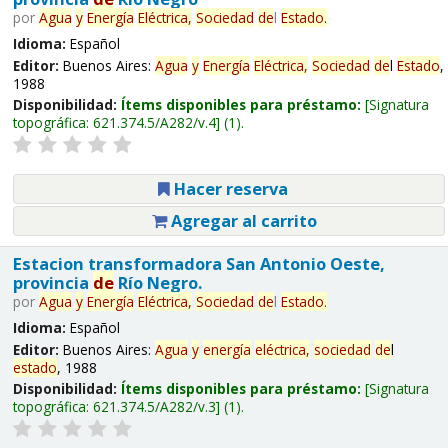
por
Agua
y
Energía
Eléctrica,
Sociedad
de
l
Estado
.
Idioma:
Español
Editor:
Buenos Aires:
Agua
y
Energía
Eléctrica,
Sociedad
de
l
Estado
,
1988
Disponibilidad:
Ítems disponibles para préstamo:
Signatura
topográfica:
621.374.5/A282/v.4
(1).
Hacer reserva
Agregar al carrito
Estacion transformadora San Antonio Oeste,
provincia
de
Río Negro.
por
Agua
y
Energía
Eléctrica,
Sociedad
de
l
Estado
.
Idioma:
Español
Editor:
Buenos Aires:
Agua
y
energía
eléctrica,
sociedad
de
l
estado
, 1988
Disponibilidad:
Ítems disponibles para préstamo:
Signatura
topográfica:
621.374.5/A282/v.3
(1).