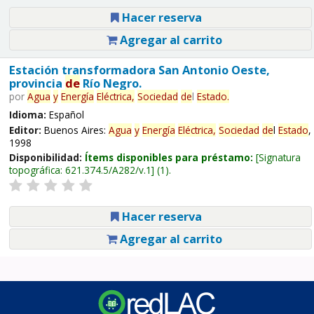
Hacer reserva
Agregar al carrito
Estación transformadora San Antonio Oeste,
provincia
de
Río Negro.
por
Agua
y
Energía
Eléctrica,
Sociedad
de
l
Estado
.
Idioma:
Español
Editor:
Buenos Aires:
Agua
y
Energía
Eléctrica,
Sociedad
de
l
Estado
,
1998
Disponibilidad:
Ítems disponibles para préstamo:
Signatura
topográfica:
621.374.5/A282/v.1
(1).
Hacer reserva
Agregar al carrito