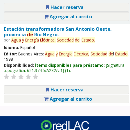
Hacer reserva
Agregar al carrito
Estación transformadora San Antonio Oeste,
provincia
de
Río Negro.
por
Agua
y
Energía
Eléctrica,
Sociedad
de
l
Estado
.
Idioma:
Español
Editor:
Buenos Aires:
Agua
y
Energía
Eléctrica,
Sociedad
de
l
Estado
,
1998
Disponibilidad:
Ítems disponibles para préstamo:
Signatura
topográfica:
621.374.5/A282/v.1
(1).
Hacer reserva
Agregar al carrito