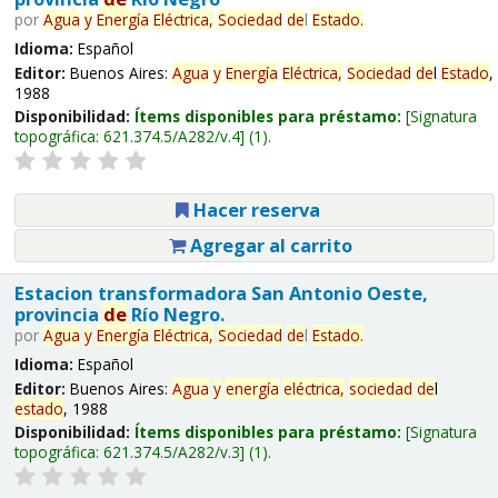
por
Agua
y
Energía
Eléctrica,
Sociedad
de
l
Estado
.
Idioma:
Español
Editor:
Buenos Aires:
Agua
y
Energía
Eléctrica,
Sociedad
de
l
Estado
,
1988
Disponibilidad:
Ítems disponibles para préstamo:
Signatura
topográfica:
621.374.5/A282/v.4
(1).
Hacer reserva
Agregar al carrito
Estacion transformadora San Antonio Oeste,
provincia
de
Río Negro.
por
Agua
y
Energía
Eléctrica,
Sociedad
de
l
Estado
.
Idioma:
Español
Editor:
Buenos Aires:
Agua
y
energía
eléctrica,
sociedad
de
l
estado
, 1988
Disponibilidad:
Ítems disponibles para préstamo:
Signatura
topográfica:
621.374.5/A282/v.3
(1).