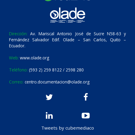
Dirección:
Av. Mariscal Antonio José de Sucre N58-63 y
Fernández Salvador Edif. Olade – San Carlos, Quito –
Ecuador.
Web:
www.olade.org
Teléfono:
(593 2) 259 8122 / 2598 280
Correo:
centro.documentacion@olade.org
Tweets by cubemediaco