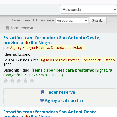
|
|
Seleccionar títulos para:
Hacer reserva
Estación transformadora San Antonio Oeste,
provincia
de
Río Negro
por
Agua
y
Energía
Eléctrica,
Sociedad
de
l
Estado
.
Idioma:
Español
Editor:
Buenos Aires:
Agua
y
Energía
Eléctrica,
Sociedad
de
l
Estado
,
1988
Disponibilidad:
Ítems disponibles para préstamo:
Signatura
topográfica:
621.374.5/A282/v.2
(3).
Hacer reserva
Agregar al carrito
Estación transformadora San Antoni Oeste,
provincia
de
Río Negro