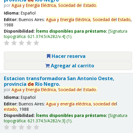
por
Agua
y
Energía
Eléctrica,
Sociedad
de
l
Estado
.
Idioma:
Español
Editor:
Buenos Aires:
Agua
y
Energía
Eléctrica,
Sociedad
de
l
Estado
,
1988
Disponibilidad:
Ítems disponibles para préstamo:
Signatura
topográfica:
621.374.5/A282/v.4
(1).
Hacer reserva
Agregar al carrito
Estacion transformadora San Antonio Oeste,
provincia
de
Río Negro.
por
Agua
y
Energía
Eléctrica,
Sociedad
de
l
Estado
.
Idioma:
Español
Editor:
Buenos Aires:
Agua
y
energía
eléctrica,
sociedad
de
l
estado
, 1988
Disponibilidad:
Ítems disponibles para préstamo:
Signatura
topográfica:
621.374.5/A282/v.3
(1).