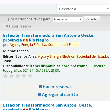
|
|
Seleccionar títulos para:
Hacer reserva
Estación transformadora San Antonio Oeste,
provincia
de
Río Negro
por
Agua
y
Energía
Eléctrica,
Sociedad
de
l
Estado
.
Idioma:
Español
Editor:
Buenos Aires:
Agua
y
Energía
Eléctrica,
Sociedad
de
l
Estado
,
1988
Disponibilidad:
Ítems disponibles para préstamo:
Signatura
topográfica:
621.374.5/A282/v.2
(3).
Hacer reserva
Agregar al carrito
Estación transformadora San Antoni Oeste,
provincia
de
Río Negro