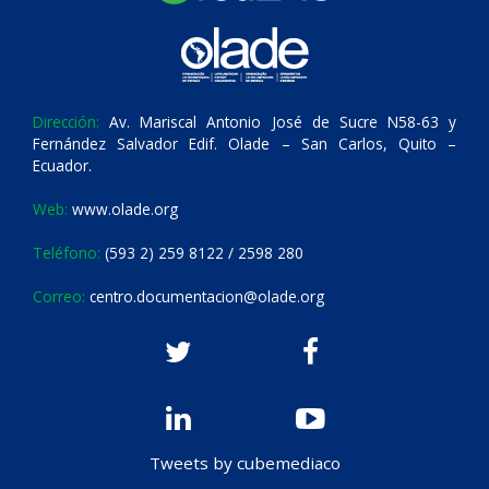
Dirección:
Av. Mariscal Antonio José de Sucre N58-63 y
Fernández Salvador Edif. Olade – San Carlos, Quito –
Ecuador.
Web:
www.olade.org
Teléfono:
(593 2) 259 8122 / 2598 280
Correo:
centro.documentacion@olade.org
Tweets by cubemediaco