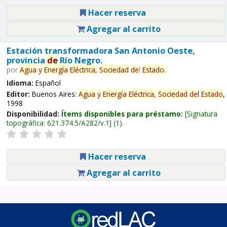
Hacer reserva
Agregar al carrito
Estación transformadora San Antonio Oeste,
provincia
de
Río Negro.
por
Agua
y
Energía
Eléctrica,
Sociedad
de
l
Estado
.
Idioma:
Español
Editor:
Buenos Aires:
Agua
y
Energía
Eléctrica,
Sociedad
de
l
Estado
,
1998
Disponibilidad:
Ítems disponibles para préstamo:
Signatura
topográfica:
621.374.5/A282/v.1
(1).
Hacer reserva
Agregar al carrito